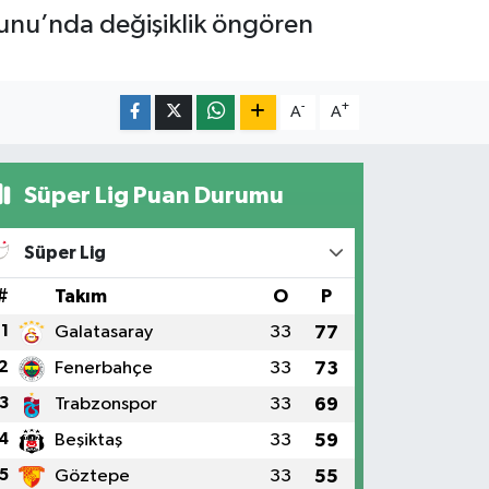
unu’nda değişiklik öngören
-
+
A
A
Süper Lig Puan Durumu
Süper Lig
#
Takım
O
P
1
Galatasaray
33
77
2
Fenerbahçe
33
73
3
Trabzonspor
33
69
4
Beşiktaş
33
59
5
Göztepe
33
55