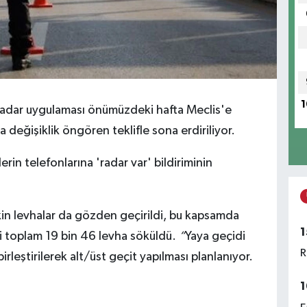
1
radar uygulaması önümüzdeki hafta Meclis'e
 değişiklik öngören teklifle sona erdiriliyor.
rin telefonlarına 'radar var' bildiriminin
işkin levhalar da gözden geçirildi, bu kapsamda
1
li toplam 19 bin 46 levha söküldü.
“
Yaya geçidi
R
leştirilerek alt/üst geçit yapılması planlanıyor.
1