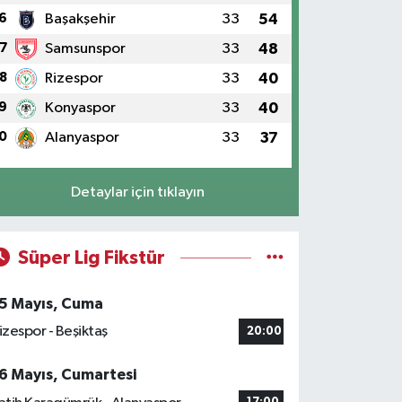
6
Başakşehir
33
54
7
Samsunspor
33
48
8
Rizespor
33
40
9
Konyaspor
33
40
0
Alanyaspor
33
37
Detaylar için tıklayın
Süper Lig Fikstür
5 Mayıs, Cuma
izespor - Beşiktaş
20:00
6 Mayıs, Cumartesi