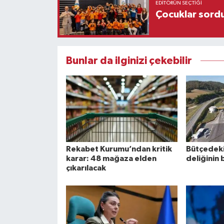
EDITÖRÜN SEÇTIĞI
Çocuklar sordu
Bunlar da ilginizi çekebilir
Rekabet Kurumu’ndan kritik
Bütçedeki 
karar: 48 mağaza elden
deliğinin 
çıkarılacak