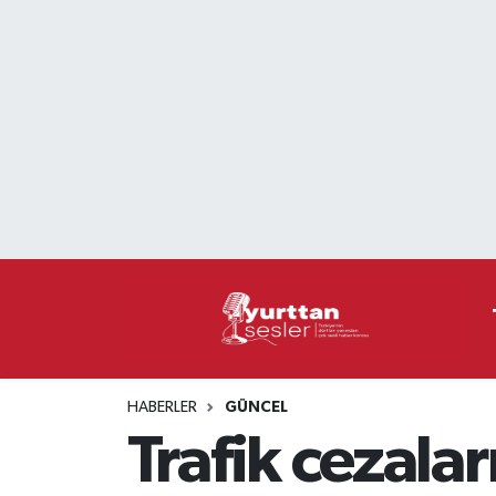
Nöbetçi Eczaneler
Hava Durumu
Namaz Vakitleri
Trafik Durumu
Süper Lig Puan Durumu ve Fikstür
Tüm Manşetler
HABERLER
GÜNCEL
Son Dakika Haberleri
Trafik cezala
Haber Arşivi