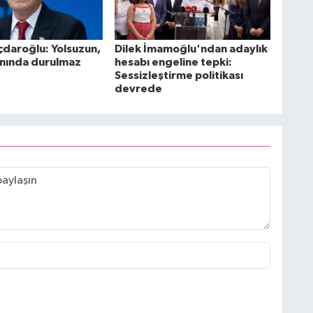
çdaroğlu: Yolsuzun,
Dilek İmamoğlu'ndan adaylık
yanında durulmaz
hesabı engeline tepki:
Sessizleştirme politikası
devrede