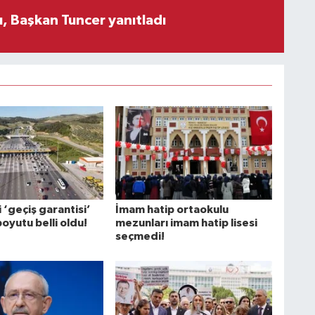
, Başkan Tuncer yanıtladı
‘geçiş garantisi’
İmam hatip ortaokulu
boyutu belli oldu!
mezunları imam hatip lisesi
seçmedi!