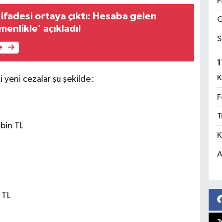
F
ifadesi ortaya çıktı: Hesaba gelen
G
menlikle’ açıkladı!
S
e
1
K
i yeni cezalar şu şekilde:
F
T
 bin TL
K
A
 TL