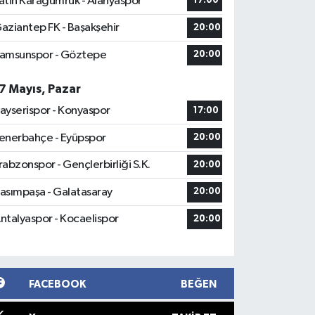
atih Karagümrük - Alanyaspor
17:00
aziantep FK - Başakşehir
20:00
amsunspor - Göztepe
20:00
7 Mayıs, Pazar
ayserispor - Konyaspor
17:00
enerbahçe - Eyüpspor
20:00
rabzonspor - Gençlerbirliği S.K.
20:00
asımpaşa - Galatasaray
20:00
ntalyaspor - Kocaelispor
20:00
FACEBOOK
BEĞEN