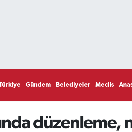
Türkiye
Gündem
Belediyeler
Meclis
Ana
rında düzenleme, n