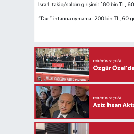
Israrlı takip/saldırı girişimi: 180 bin TL,
“Dur” ihtarına uymama: 200 bin TL, 60 gü
EDITÖRÜN SEÇTIĞI
Özgür Özel’den
EDITÖRÜN SEÇTIĞI
Aziz İhsan Akt