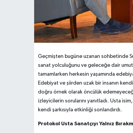
Geçmişten bugüne uzanan sohbetinde Suav
sanat yolculuğunu ve geleceğe dair umutlar
tamamlarken herkesin yaşamında edebiyat 
Edebiyat ve şiirden uzak bir insanın ken
doğru örnek olarak öncülük edemeyeceğin
izleyicilerin sorularını yanıtladı. Usta i
kendi şarkısıyla etkinliği sonlandırdı.
Protokol Usta Sanatçıyı Yalnız Bırak