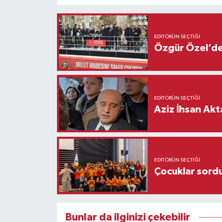
EDITÖRÜN SEÇTIĞI
Özgür Özel’den
EDITÖRÜN SEÇTIĞI
Aziz İhsan Akt
EDITÖRÜN SEÇTIĞI
Çocuklar sordu
Bunlar da ilginizi çekebilir