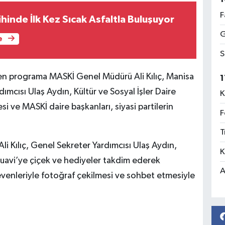
F
hinde İlk Kez Sıcak Asfaltla Buluşuyor
G
e
S
nen programa MASKİ Genel Müdürü Ali Kılıç, Manisa
1
mcısı Ulaş Aydın, Kültür ve Sosyal İşler Daire
K
i ve MASKİ daire başkanları, siyasi partilerin
F
T
 Kılıç, Genel Sekreter Yardımcısı Ulaş Aydın,
K
Suavi’ye çiçek ve hediyeler takdim ederek
A
sevenleriyle fotoğraf çekilmesi ve sohbet etmesiyle