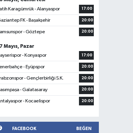
atih Karagümrük - Alanyaspor
17:00
aziantep FK - Başakşehir
20:00
amsunspor - Göztepe
20:00
7 Mayıs, Pazar
ayserispor - Konyaspor
17:00
enerbahçe - Eyüpspor
20:00
rabzonspor - Gençlerbirliği S.K.
20:00
asımpaşa - Galatasaray
20:00
ntalyaspor - Kocaelispor
20:00
FACEBOOK
BEĞEN