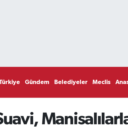
Türkiye
Gündem
Belediyeler
Meclis
Ana
Suavi, Manisalılarl