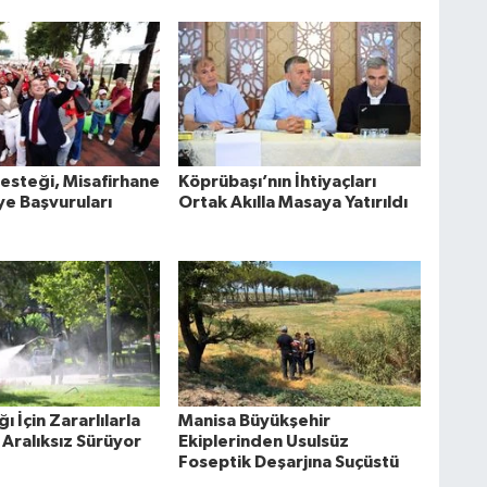
esteği, Misafirhane
Köprübaşı’nın İhtiyaçları
ye Başvuruları
Ortak Akılla Masaya Yatırıldı
ı İçin Zararlılarla
Manisa Büyükşehir
Aralıksız Sürüyor
Ekiplerinden Usulsüz
Foseptik Deşarjına Suçüstü