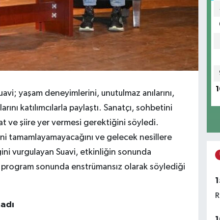
1
i; yaşam deneyimlerini, unutulmaz anılarını,
ını katılımcılarla paylaştı. Sanatçı, sohbetini
ve şiire yer vermesi gerektiğini söyledi.
dini tamamlayamayacağını ve gelecek nesillere
i vurgulayan Suavi, etkinliğin sonunda
sim, program sonunda enstrümansız olarak söylediği
1
R
madı
1