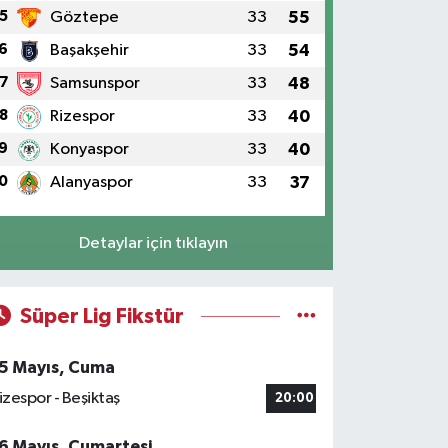
5
Göztepe
33
55
6
Başakşehir
33
54
7
Samsunspor
33
48
8
Rizespor
33
40
9
Konyaspor
33
40
0
Alanyaspor
33
37
Detaylar için tıklayın
Süper Lig Fikstür
5 Mayıs, Cuma
izespor - Beşiktaş
20:00
6 Mayıs, Cumartesi