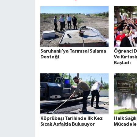
Saruhanlı’ya Tarımsal Sulama
Öğrenci D
Desteği
Ve Kırtasi
Başladı
Köprübaşı Tarihinde İlk Kez
Halk Sağlığ
Sıcak Asfaltla Buluşuyor
Mücadele 