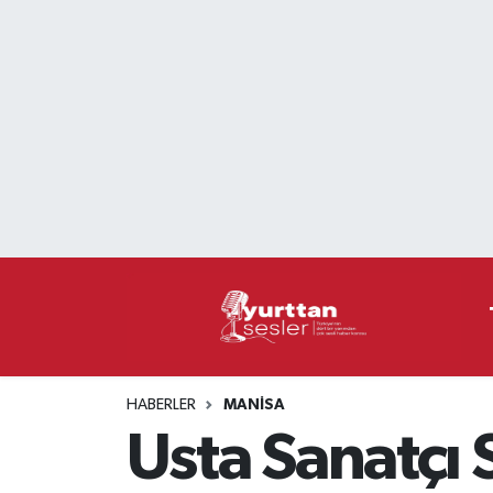
Nöbetçi Eczaneler
Hava Durumu
Namaz Vakitleri
Trafik Durumu
Süper Lig Puan Durumu ve Fikstür
Tüm Manşetler
HABERLER
MANISA
Son Dakika Haberleri
Usta Sanatçı 
Haber Arşivi