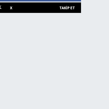
X
TAKIP ET