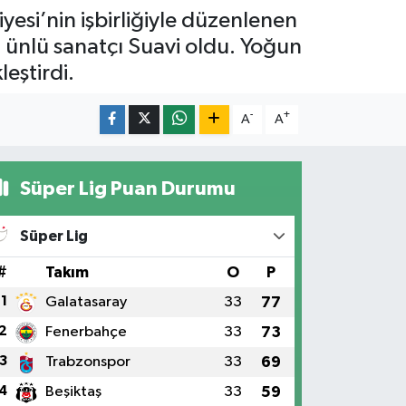
esi’nin işbirliğiyle düzenlenen
 ünlü sanatçı Suavi oldu. Yoğun
leştirdi.
-
+
A
A
Süper Lig Puan Durumu
Süper Lig
#
Takım
O
P
1
Galatasaray
33
77
2
Fenerbahçe
33
73
3
Trabzonspor
33
69
4
Beşiktaş
33
59