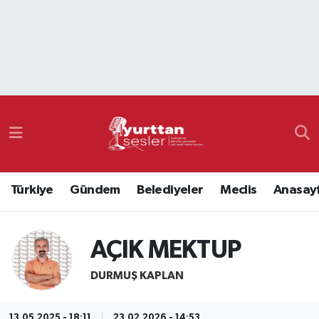
Nöbetçi Eczaneler
Hava Durumu
Namaz Vakitleri
Trafik Durumu
Türkiye
Gündem
Belediyeler
Meclis
Anasay
Süper Lig Puan Durumu ve Fikstür
Tüm Manşetler
AÇIK MEKTUP
Son Dakika Haberleri
DURMUŞ KAPLAN
Haber Arşivi
13.05.2025 - 18:11
23.02.2026 - 14:53