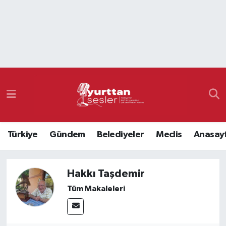
Nöbetçi Eczaneler
Hava Durumu
Namaz Vakitleri
Trafik Durumu
Türkiye
Gündem
Belediyeler
Meclis
Anasay
Süper Lig Puan Durumu ve Fikstür
Tüm Manşetler
Hakkı Taşdemir
Tüm Makaleleri
Son Dakika Haberleri
Haber Arşivi