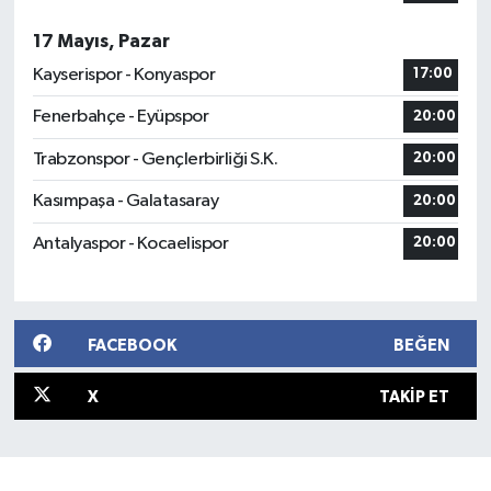
17 Mayıs, Pazar
Kayserispor - Konyaspor
17:00
Fenerbahçe - Eyüpspor
20:00
Trabzonspor - Gençlerbirliği S.K.
20:00
Kasımpaşa - Galatasaray
20:00
Antalyaspor - Kocaelispor
20:00
FACEBOOK
BEĞEN
X
TAKIP ET