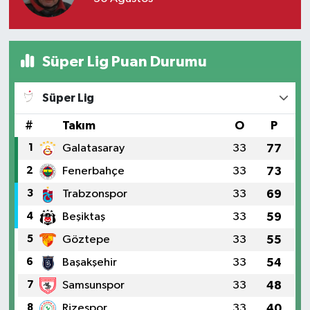
Süper Lig Puan Durumu
Süper Lig
#
Takım
O
P
1
Galatasaray
33
77
2
Fenerbahçe
33
73
3
Trabzonspor
33
69
4
Beşiktaş
33
59
5
Göztepe
33
55
6
Başakşehir
33
54
7
Samsunspor
33
48
8
Rizespor
33
40