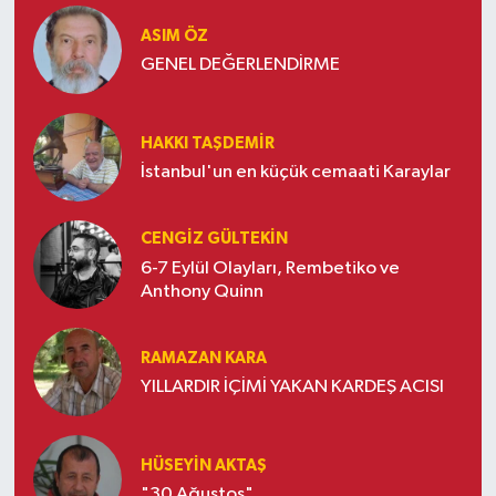
ASIM ÖZ
GENEL DEĞERLENDİRME
HAKKI TAŞDEMIR
İstanbul'un en küçük cemaati Karaylar
CENGIZ GÜLTEKIN
6-7 Eylül Olayları, Rembetiko ve
Anthony Quinn
RAMAZAN KARA
YILLARDIR İÇİMİ YAKAN KARDEŞ ACISI
HÜSEYIN AKTAŞ
"30 Ağustos"