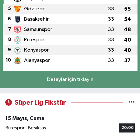
5
Göztepe
33
55
6
Başakşehir
33
54
7
Samsunspor
33
48
8
Rizespor
33
40
9
Konyaspor
33
40
10
Alanyaspor
33
37
Detaylar için tıklayın
Süper Lig Fikstür
15 Mayıs, Cuma
Rizespor - Beşiktaş
20:00