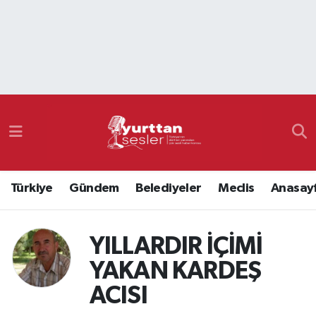
Nöbetçi Eczaneler
Hava Durumu
Namaz Vakitleri
Trafik Durumu
Türkiye
Gündem
Belediyeler
Meclis
Anasay
Süper Lig Puan Durumu ve Fikstür
Tüm Manşetler
YILLARDIR İÇİMİ
YAKAN KARDEŞ
Son Dakika Haberleri
ACISI
Haber Arşivi