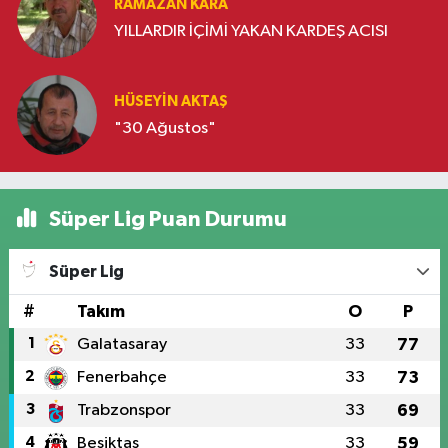
RAMAZAN KARA
YILLARDIR İÇİMİ YAKAN KARDEŞ ACISI
HÜSEYIN AKTAŞ
"30 Ağustos"
Süper Lig Puan Durumu
Süper Lig
#
Takım
O
P
1
Galatasaray
33
77
2
Fenerbahçe
33
73
3
Trabzonspor
33
69
4
Beşiktaş
33
59