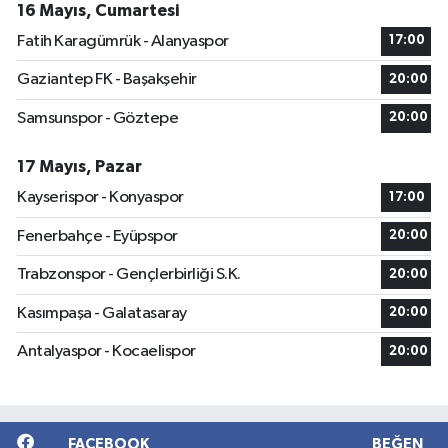
16 Mayıs, Cumartesi
Fatih Karagümrük - Alanyaspor
17:00
Gaziantep FK - Başakşehir
20:00
Samsunspor - Göztepe
20:00
17 Mayıs, Pazar
Kayserispor - Konyaspor
17:00
Fenerbahçe - Eyüpspor
20:00
Trabzonspor - Gençlerbirliği S.K.
20:00
Kasımpaşa - Galatasaray
20:00
Antalyaspor - Kocaelispor
20:00
FACEBOOK
BEĞEN