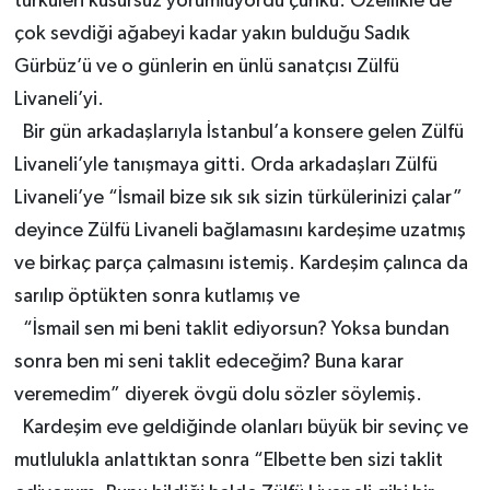
türküleri kusursuz yorumluyordu çünkü. Özellikle de
çok sevdiği ağabeyi kadar yakın bulduğu Sadık
Gürbüz’ü ve o günlerin en ünlü sanatçısı Zülfü
Livaneli’yi.
Bir gün arkadaşlarıyla İstanbul’a konsere gelen Zülfü
Livaneli’yle tanışmaya gitti. Orda arkadaşları Zülfü
Livaneli’ye “İsmail bize sık sık sizin türkülerinizi çalar”
deyince Zülfü Livaneli bağlamasını kardeşime uzatmış
ve birkaç parça çalmasını istemiş. Kardeşim çalınca da
sarılıp öptükten sonra kutlamış ve
“İsmail sen mi beni taklit ediyorsun? Yoksa bundan
sonra ben mi seni taklit edeceğim? Buna karar
veremedim” diyerek övgü dolu sözler söylemiş.
Kardeşim eve geldiğinde olanları büyük bir sevinç ve
mutlulukla anlattıktan sonra “Elbette ben sizi taklit