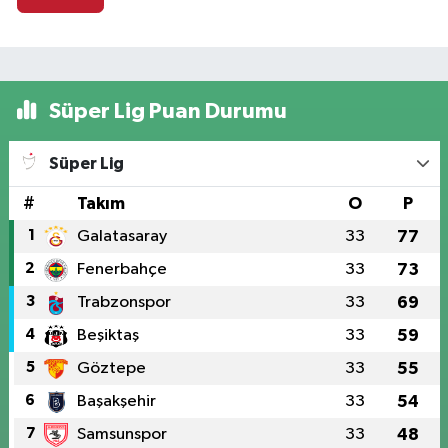
Süper Lig Puan Durumu
Süper Lig
#
Takım
O
P
1
Galatasaray
33
77
2
Fenerbahçe
33
73
3
Trabzonspor
33
69
4
Beşiktaş
33
59
5
Göztepe
33
55
6
Başakşehir
33
54
7
Samsunspor
33
48