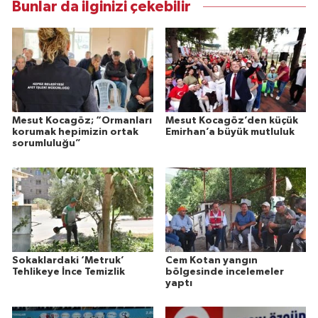
Bunlar da ilginizi çekebilir
Mesut Kocagöz; “Ormanları
Mesut Kocagöz’den küçük
korumak hepimizin ortak
Emirhan’a büyük mutluluk
sorumluluğu”
Sokaklardaki ‘Metruk’
Cem Kotan yangın
Tehlikeye İnce Temizlik
bölgesinde incelemeler
yaptı