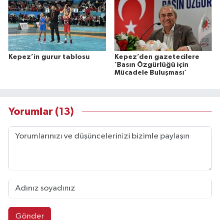
Kepez’in gurur tablosu
Kepez’den gazetecilere
‘Basın Özgürlüğü için
Mücadele Buluşması’
Yorumlar (13)
Gönder