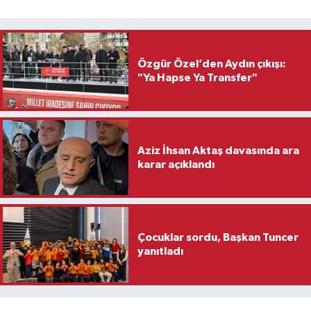
Özgür Özel’den Aydın çıkışı:
"Ya Hapse Ya Transfer"
Aziz İhsan Aktaş davasında ara
karar açıklandı
Çocuklar sordu, Başkan Tuncer
yanıtladı