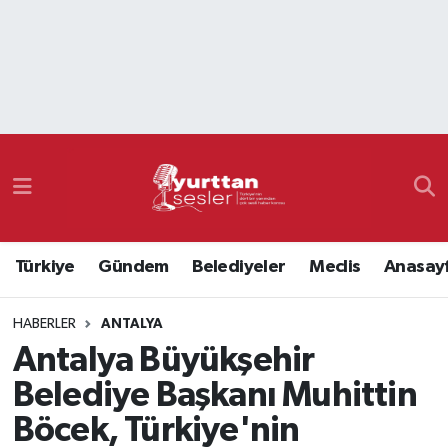
Nöbetçi Eczaneler
Hava Durumu
Namaz Vakitleri
Trafik Durumu
Türkiye
Gündem
Belediyeler
Meclis
Anasay
Süper Lig Puan Durumu ve Fikstür
HABERLER
ANTALYA
Tüm Manşetler
Antalya Büyükşehir
Son Dakika Haberleri
Belediye Başkanı Muhittin
Böcek, Türkiye'nin
Haber Arşivi