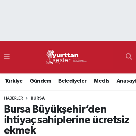
Nöbetçi Eczaneler
Hava Durumu
Namaz Vakitleri
Trafik Durumu
Türkiye
Gündem
Belediyeler
Meclis
Anasay
Süper Lig Puan Durumu ve Fikstür
HABERLER
BURSA
Tüm Manşetler
Bursa Büyükşehir’den
Son Dakika Haberleri
ihtiyaç sahiplerine ücretsiz
ekmek
Haber Arşivi