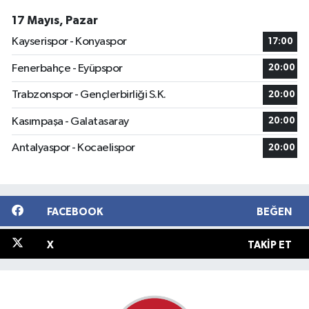
17 Mayıs, Pazar
Kayserispor - Konyaspor
17:00
Fenerbahçe - Eyüpspor
20:00
Trabzonspor - Gençlerbirliği S.K.
20:00
Kasımpaşa - Galatasaray
20:00
Antalyaspor - Kocaelispor
20:00
FACEBOOK
BEĞEN
X
TAKIP ET