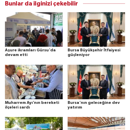
Bunlar da ilginizi çekebilir
Aşure ikramları Gürsu'da
Bursa Büyükşehir İtfaiyesi
devam etti
güçleniyor
Muharrem Ayı’nın bereketi
Bursa'nın geleceğine dev
ilçeleri sardı
yatırım