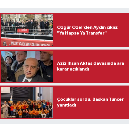
Özgür Özel’den Aydın çıkışı:
"Ya Hapse Ya Transfer"
Aziz İhsan Aktaş davasında ara
karar açıklandı
Çocuklar sordu, Başkan Tuncer
yanıtladı