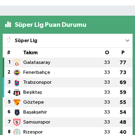
Süper Lig Puan Durumu
Süper Lig
#
Takım
O
P
1
Galatasaray
33
77
2
Fenerbahçe
33
73
3
Trabzonspor
33
69
4
Beşiktaş
33
59
5
Göztepe
33
55
6
Başakşehir
33
54
7
Samsunspor
33
48
8
Rizespor
33
40