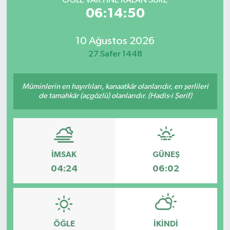
ÖĞLE VAKTİNE KALAN SÜRE
06:14:50
10 Ağustos 2026
27 Safer 1448
Müminlerin en hayırlıları, kanaatkâr olanlarıdır, en şerlileri
de tamahkâr (açgözlü) olanlarıdır. (Hadis-i Şerif)
İMSAK
GÜNEŞ
04:24
06:02
ÖĞLE
İKINDI