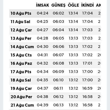
İMSAK
GÜNEŞ
ÖĞLE
İKINDI
AKŞA
10 Ağu Pts
04:24
06:02
13:14
17:04
20:16
11 Ağu Sal
04:25
06:03
13:14
17:04
20:14
12 Ağu Çar
04:27
06:04
13:14
17:03
20:13
13 Ağu Per
04:28
06:05
13:13
17:03
20:12
14 Ağu Cum
04:30
06:06
13:13
17:02
20:10
15 Ağu Cts
04:31
06:07
13:13
17:02
20:09
16 Ağu Paz
04:32
06:08
13:13
17:01
20:08
17 Ağu Pts
04:34
06:09
13:13
17:00
20:06
18 Ağu Sal
04:35
06:10
13:12
17:00
20:05
19 Ağu Çar
04:37
06:11
13:12
16:59
20:04
20 Ağu Per
04:38
06:12
13:12
16:58
20:02
21 Ağu Cum
04:39
06:13
13:12
16:58
20:01