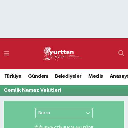
Nöbetçi Eczaneler
Hava Durumu
Namaz Vakitleri
Trafik Durumu
Türkiye
Gündem
Belediyeler
Meclis
Anasay
Süper Lig Puan Durumu ve Fikstür
Gemlik Namaz Vakitleri
Tüm Manşetler
Son Dakika Haberleri
Bursa
Haber Arşivi