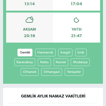
13:14
17:04
AKŞAM
YATSI
20:16
21:47
Gemlik
Harmancık
İnegöl
İznik
Karacabey
Keles
Kestel
Mudanya
Orhaneli
Orhangazi
Yenişehir
GEMLIK AYLIK NAMAZ VAKITLERI