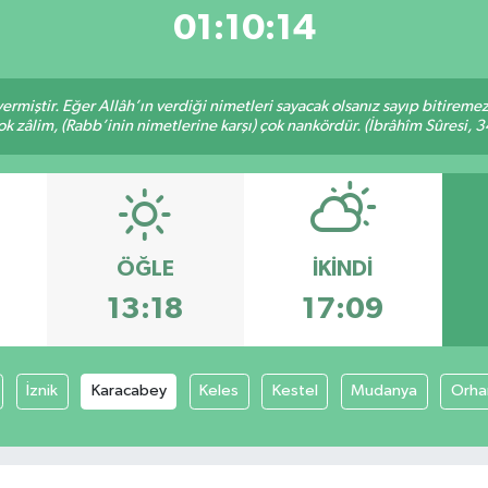
01:10:14
ermiştir. Eğer Allâh’ın verdiği nimetleri sayacak olsanız sayıp bitiremez
ok zâlim, (Rabb’inin nimetlerine karşı) çok nankördür. (İbrâhîm Sûresi, 3
ÖĞLE
İKINDI
13:18
17:09
İznik
Karacabey
Keles
Kestel
Mudanya
Orha