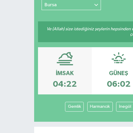
Bursa
Ve (Allah) size istediğiniz şeylerin hepsinden v
ç
İMSAK
GÜNEŞ
04:22
06:02
Gemlik
Harmancık
İnegöl