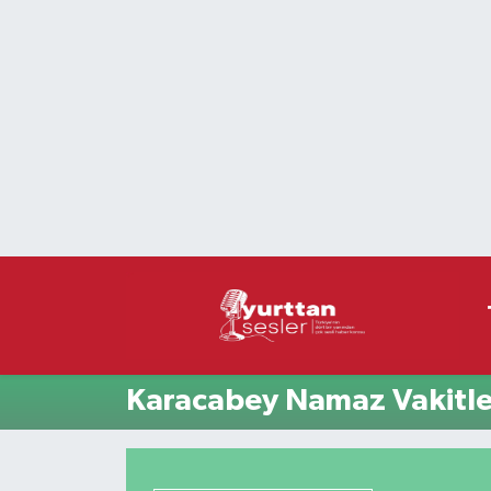
Nöbetçi Eczaneler
Hava Durumu
Namaz Vakitleri
Trafik Durumu
Süper Lig Puan Durumu ve Fikstür
Tüm Manşetler
Karacabey Namaz Vakitle
Son Dakika Haberleri
Haber Arşivi