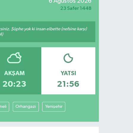
6 Ağustos 2026
23 Safer 1448
siniz. Şüphe yok ki insan elbette (nefsine karşı)
4)
AKŞAM
YATSI
20:23
21:56
neli
Orhangazi
Yenişehir