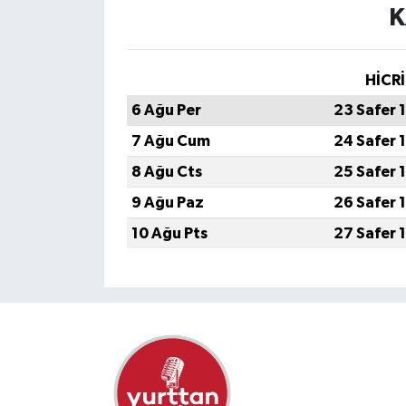
K
HİCRİ
6 Ağu Per
23 Safer 
7 Ağu Cum
24 Safer 
8 Ağu Cts
25 Safer 
9 Ağu Paz
26 Safer 
10 Ağu Pts
27 Safer 