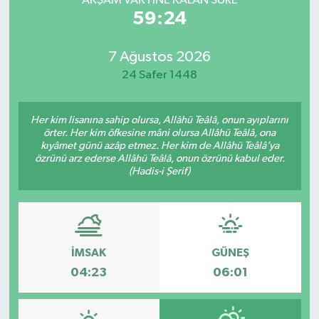
AKŞAM VAKTİNE KALAN SÜRE
59:24
7 Ağustos 2026
24 Safer 1448
Her kim lisanına sahip olursa, Allâhü Teâlâ, onun ayıplarını
örter. Her kim öfkesine mâni olursa Allâhü Teâlâ, ona
kıyâmet günü azâp etmez. Her kim de Allâhü Teâlâ’ya
özrünü arz ederse Allâhü Teâlâ, onun özrünü kabul eder.
(Hadis-i Şerif)
İMSAK
GÜNEŞ
04:23
06:01