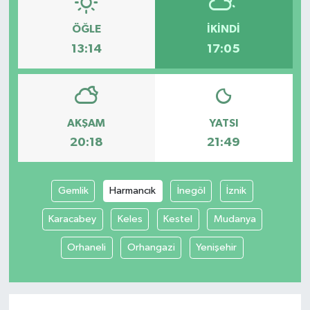
ÖĞLE
İKINDI
13:14
17:05
AKŞAM
YATSI
20:18
21:49
Gemlik
Harmancık
İnegöl
İznik
Karacabey
Keles
Kestel
Mudanya
Orhaneli
Orhangazi
Yenişehir