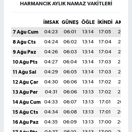
HARMANCIK AYLIK NAMAZ VAKITLERI
İMSAK
GÜNEŞ
ÖĞLE
İKINDI
AKŞA
7 Ağu Cum
04:23
06:01
13:14
17:05
20:18
8 Ağu Cts
04:24
06:02
13:14
17:04
20:17
9 Ağu Paz
04:26
06:03
13:14
17:04
20:15
10 Ağu Pts
04:27
06:04
13:14
17:03
20:14
11 Ağu Sal
04:29
06:05
13:14
17:03
20:13
12 Ağu Çar
04:30
06:06
13:14
17:02
20:12
13 Ağu Per
04:31
06:06
13:13
17:02
20:10
14 Ağu Cum
04:33
06:07
13:13
17:01
20:09
15 Ağu Cts
04:34
06:08
13:13
17:01
20:08
16 Ağu Paz
04:35
06:09
13:13
17:00
20:06