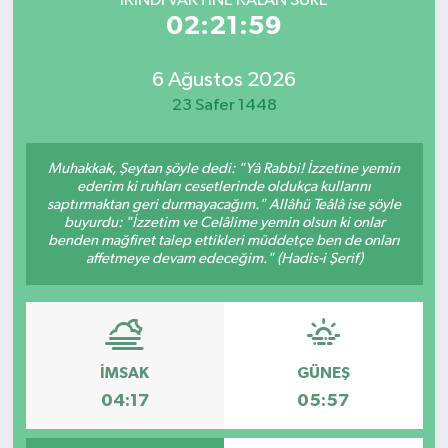
İKINDI VAKTİNE KALAN SÜRE
02:21:59
6 Ağustos 2026
23 Safer 1448
Muhakkak, Şeytan şöyle dedi: "Yâ Rabbi! İzzetine yemin
ederim ki ruhları cesetlerinde oldukça kullarını
saptırmaktan geri durmayacağım." Allâhü Teâlâ ise şöyle
buyurdu: "İzzetim ve Celâlime yemin olsun ki onlar
benden mağfiret talep ettikleri müddetçe ben de onları
affetmeye devam edeceğim." (Hadis-i Şerif)
İMSAK
GÜNEŞ
04:17
05:57