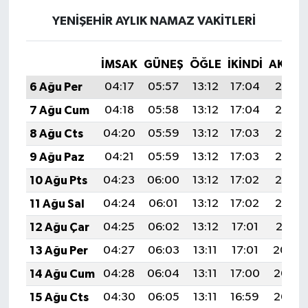
YENIŞEHIR AYLIK NAMAZ VAKITLERI
İMSAK
GÜNEŞ
ÖĞLE
İKINDI
AKŞA
6 Ağu Per
04:17
05:57
13:12
17:04
20:18
7 Ağu Cum
04:18
05:58
13:12
17:04
20:17
8 Ağu Cts
04:20
05:59
13:12
17:03
20:16
9 Ağu Paz
04:21
05:59
13:12
17:03
20:15
10 Ağu Pts
04:23
06:00
13:12
17:02
20:13
11 Ağu Sal
04:24
06:01
13:12
17:02
20:12
12 Ağu Çar
04:25
06:02
13:12
17:01
20:11
13 Ağu Per
04:27
06:03
13:11
17:01
20:09
14 Ağu Cum
04:28
06:04
13:11
17:00
20:08
15 Ağu Cts
04:30
06:05
13:11
16:59
20:07