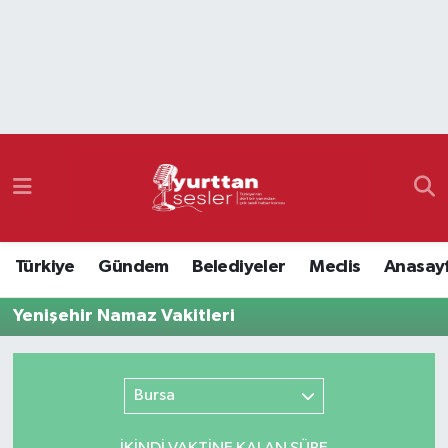
Nöbetçi Eczaneler
Hava Durumu
Namaz Vakitleri
Trafik Durumu
Türkiye
Gündem
Belediyeler
Meclis
Anasay
Süper Lig Puan Durumu ve Fikstür
Yenişehir Namaz Vakitleri
Tüm Manşetler
Son Dakika Haberleri
Bursa
Haber Arşivi