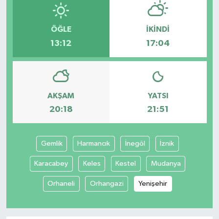
ÖĞLE
İKINDI
13:12
17:04
AKŞAM
YATSI
20:18
21:51
Gemlik
Harmancık
İnegöl
İznik
Karacabey
Keles
Kestel
Mudanya
Orhaneli
Orhangazi
Yenişehir