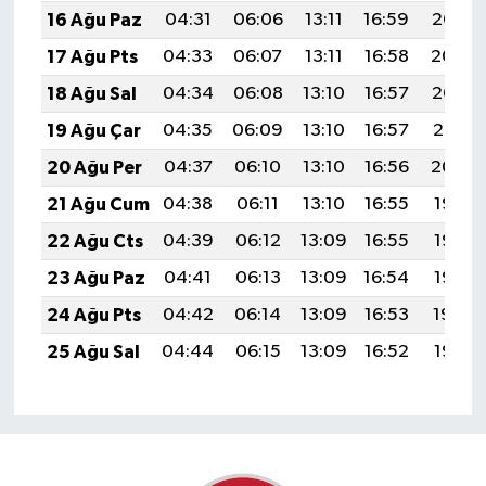
16 Ağu Paz
04:31
06:06
13:11
16:59
20:05
17 Ağu Pts
04:33
06:07
13:11
16:58
20:04
18 Ağu Sal
04:34
06:08
13:10
16:57
20:03
19 Ağu Çar
04:35
06:09
13:10
16:57
20:01
20 Ağu Per
04:37
06:10
13:10
16:56
20:00
21 Ağu Cum
04:38
06:11
13:10
16:55
19:58
22 Ağu Cts
04:39
06:12
13:09
16:55
19:57
23 Ağu Paz
04:41
06:13
13:09
16:54
19:55
24 Ağu Pts
04:42
06:14
13:09
16:53
19:54
25 Ağu Sal
04:44
06:15
13:09
16:52
19:52