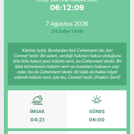
ÖĞLE VAKTİNE KALAN SÜRE
06:12:09
7 Ağustos 2026
24 Safer 1448
Kâdılar üçtür. Bunlardan ikisi Cehennem’de, biri
Cennet’tedir. Bir adam, verdiği hükmün haksız olduğunu
bile bile haksız yere hüküm verir, bu Cehennem’dedir. Bir
kâdı bilmeksizin hüküm verir ve insanların haklarını zâyi
eder, bu da Cehennem’dedir. Bir kâdı da hakka riâyet
ederek hüküm verir, işte bu, Cennet’tedir. (Hadis-i Şerif)
İMSAK
GÜNEŞ
04:21
06:00