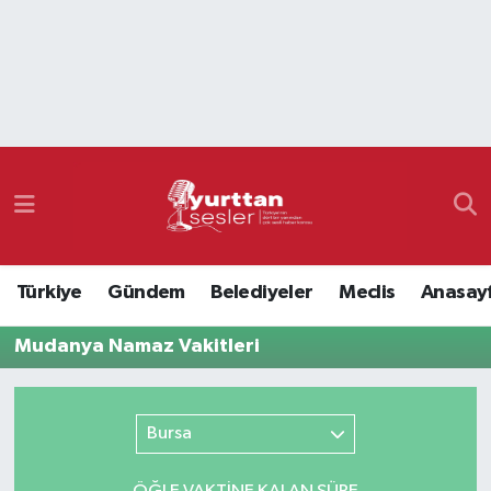
Nöbetçi Eczaneler
Hava Durumu
Namaz Vakitleri
Trafik Durumu
Türkiye
Gündem
Belediyeler
Meclis
Anasay
Süper Lig Puan Durumu ve Fikstür
Mudanya Namaz Vakitleri
Tüm Manşetler
Son Dakika Haberleri
Bursa
Haber Arşivi