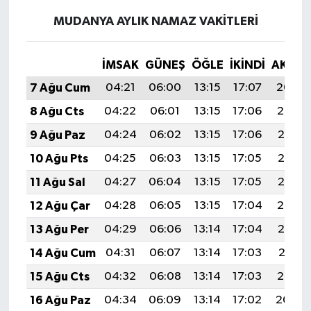
MUDANYA AYLIK NAMAZ VAKITLERI
İMSAK
GÜNEŞ
ÖĞLE
İKINDI
AKŞA
7 Ağu Cum
04:21
06:00
13:15
17:07
20:20
8 Ağu Cts
04:22
06:01
13:15
17:06
20:19
9 Ağu Paz
04:24
06:02
13:15
17:06
20:18
10 Ağu Pts
04:25
06:03
13:15
17:05
20:17
11 Ağu Sal
04:27
06:04
13:15
17:05
20:15
12 Ağu Çar
04:28
06:05
13:15
17:04
20:14
13 Ağu Per
04:29
06:06
13:14
17:04
20:13
14 Ağu Cum
04:31
06:07
13:14
17:03
20:11
15 Ağu Cts
04:32
06:08
13:14
17:03
20:10
16 Ağu Paz
04:34
06:09
13:14
17:02
20:09