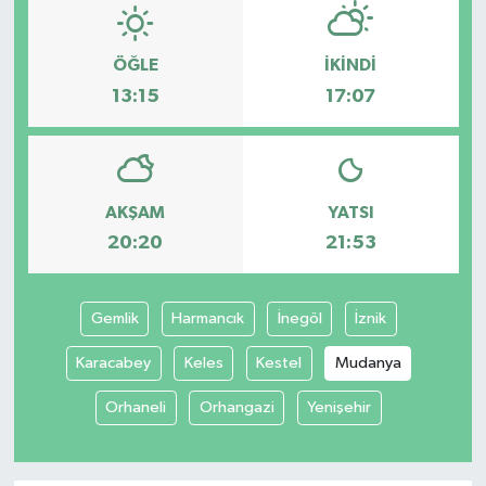
ÖĞLE
İKINDI
13:15
17:07
AKŞAM
YATSI
20:20
21:53
Gemlik
Harmancık
İnegöl
İznik
Karacabey
Keles
Kestel
Mudanya
Orhaneli
Orhangazi
Yenişehir