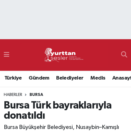
Nöbetçi Eczaneler
Hava Durumu
Namaz Vakitleri
Trafik Durumu
Türkiye
Gündem
Belediyeler
Meclis
Anasay
Süper Lig Puan Durumu ve Fikstür
HABERLER
BURSA
Tüm Manşetler
Bursa Türk bayraklarıyla
Son Dakika Haberleri
donatıldı
Haber Arşivi
Bursa Büyükşehir Belediyesi, Nusaybin–Kamışlı