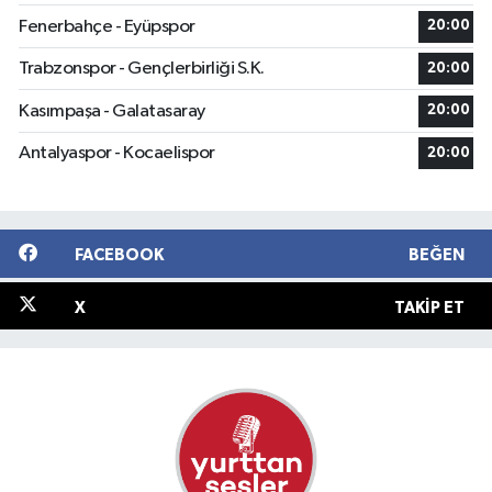
Fenerbahçe - Eyüpspor
20:00
Trabzonspor - Gençlerbirliği S.K.
20:00
Kasımpaşa - Galatasaray
20:00
Antalyaspor - Kocaelispor
20:00
FACEBOOK
BEĞEN
X
TAKIP ET