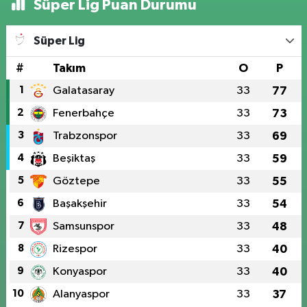
Süper Lig Puan Durumu
Süper Lig
#
Takım
O
P
1
Galatasaray
33
77
2
Fenerbahçe
33
73
3
Trabzonspor
33
69
4
Beşiktaş
33
59
5
Göztepe
33
55
6
Başakşehir
33
54
7
Samsunspor
33
48
8
Rizespor
33
40
9
Konyaspor
33
40
10
Alanyaspor
33
37