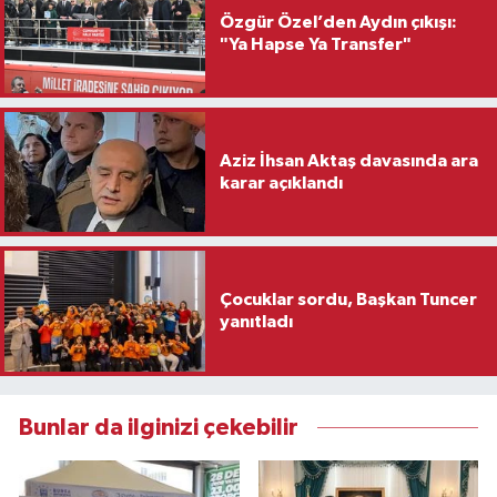
Özgür Özel’den Aydın çıkışı:
"Ya Hapse Ya Transfer"
Aziz İhsan Aktaş davasında ara
karar açıklandı
Çocuklar sordu, Başkan Tuncer
yanıtladı
Bunlar da ilginizi çekebilir