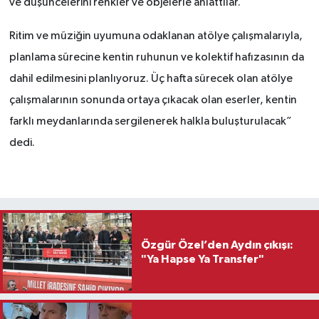
ve düşüncelerini renkler ve objelerle anlattılar.
Ritim ve müziğin uyumuna odaklanan atölye çalışmalarıyla,
planlama sürecine kentin ruhunun ve kolektif hafızasının da
dahil edilmesini planlıyoruz. Üç hafta sürecek olan atölye
çalışmalarının sonunda ortaya çıkacak olan eserler, kentin
farklı meydanlarında sergilenerek halkla buluşturulacak”
dedi.
Özgür Özel’den Aydın çıkışı:
"Ya Hapse Ya Transfer"