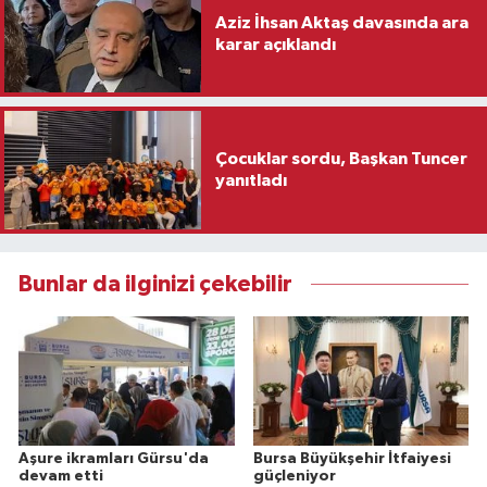
Aziz İhsan Aktaş davasında ara
karar açıklandı
Çocuklar sordu, Başkan Tuncer
yanıtladı
Bunlar da ilginizi çekebilir
Aşure ikramları Gürsu'da
Bursa Büyükşehir İtfaiyesi
devam etti
güçleniyor