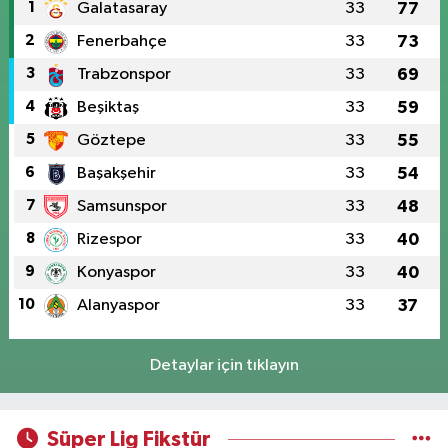
1
Galatasaray
33
77
2
Fenerbahçe
33
73
3
Trabzonspor
33
69
4
Beşiktaş
33
59
5
Göztepe
33
55
6
Başakşehir
33
54
7
Samsunspor
33
48
8
Rizespor
33
40
9
Konyaspor
33
40
10
Alanyaspor
33
37
Detaylar için tıklayın
Süper Lig Fikstür