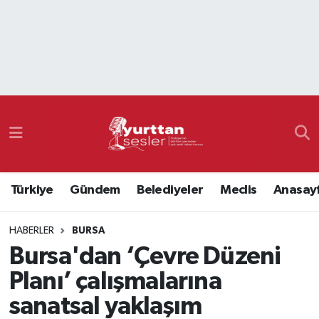
Nöbetçi Eczaneler
Hava Durumu
Namaz Vakitleri
Trafik Durumu
Türkiye
Gündem
Belediyeler
Meclis
Anasay
Süper Lig Puan Durumu ve Fikstür
HABERLER
BURSA
Tüm Manşetler
Bursa'dan ‘Çevre Düzeni
Son Dakika Haberleri
Planı’ çalışmalarına
sanatsal yaklaşım
Haber Arşivi