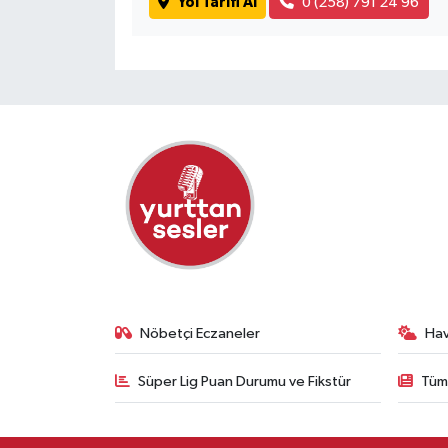
Yol Tarifi Al
0 (258) 791 24 96
Nöbetçi Eczaneler
Ha
Süper Lig Puan Durumu ve Fikstür
Tüm