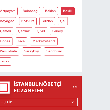
Acıpayam
Babadağ
Baklan
Bekilli
Beyağaç
Bozkurt
Buldan
Çal
Çameli
Çardak
Çivril
Güney
Honaz
Kale
Merkezefendi
Pamukkale
Sarayköy
Serinhisar
Tavas
İSTANBUL NÖBETÇI
ECZANELER