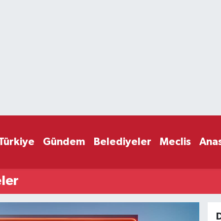
Türkiye
Gündem
Belediyeler
Meclis
Ana
ler
D