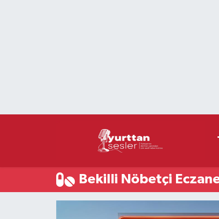
Nöbetçi Eczaneler
Hava Durumu
Namaz Vakitleri
Trafik Durumu
Süper Lig Puan Durumu ve Fikstür
Tüm Manşetler
Bekilli Nöbetçi Eczane
Son Dakika Haberleri
Haber Arşivi