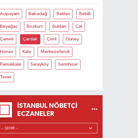
Acıpayam
Babadağ
Baklan
Bekilli
Beyağaç
Bozkurt
Buldan
Çal
Çameli
Çardak
Çivril
Güney
Honaz
Kale
Merkezefendi
Pamukkale
Sarayköy
Serinhisar
Tavas
İSTANBUL NÖBETÇI
ECZANELER