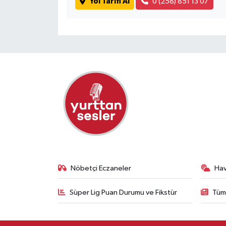
Yol Tarifi Al
0 (258) 851 13 07
Nöbetçi Eczaneler
Ha
Süper Lig Puan Durumu ve Fikstür
Tüm