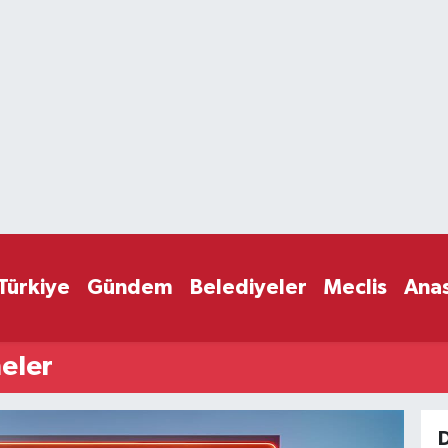
Türkiye
Gündem
Belediyeler
Meclis
Ana
eler
D