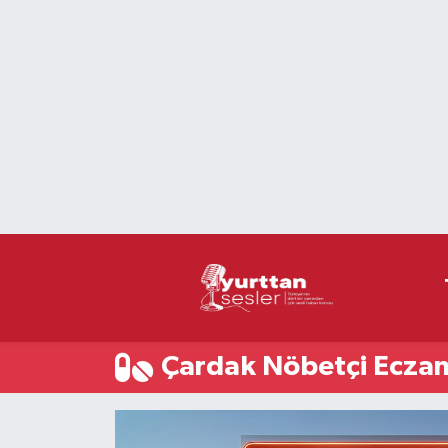
Nöbetçi Eczaneler
Hava Durumu
Namaz Vakitleri
Trafik Durumu
Süper Lig Puan Durumu ve Fikstür
Tüm Manşetler
Çardak Nöbetçi Eczan
Son Dakika Haberleri
Haber Arşivi