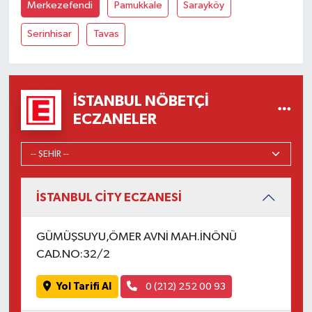
Merkezefendi
Pamukkale
Sarayköy
Serinhisar
Tavas
İSTANBUL NÖBETÇI
ECZANELER
İSTANBUL CİTY ECZANESİ
GÜMÜŞSUYU,ÖMER AVNİ MAH.İNÖNÜ
CAD.NO:32/2
Yol Tarifi Al
0 (212) 252 00 93