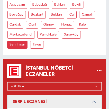
Acıpayam
Babadağ
Baklan
Bekilli
Beyağaç
Bozkurt
Buldan
Çal
Çameli
Çardak
Çivril
Güney
Honaz
Kale
Merkezefendi
Pamukkale
Sarayköy
Serinhisar
Tavas
İSTANBUL NÖBETÇI
ECZANELER
SERPİL ECZANESİ