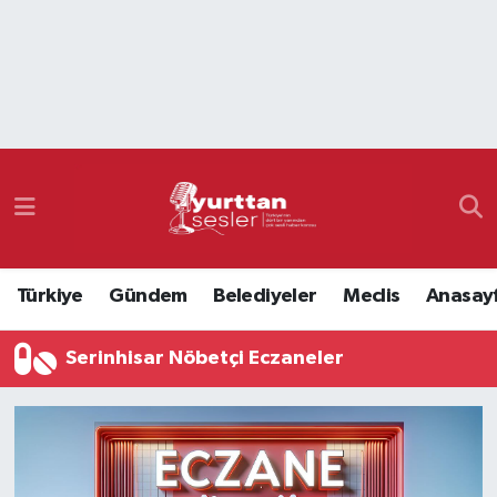
Nöbetçi Eczaneler
Hava Durumu
Namaz Vakitleri
Trafik Durumu
Türkiye
Gündem
Belediyeler
Meclis
Anasay
Süper Lig Puan Durumu ve Fikstür
Serinhisar Nöbetçi Eczaneler
Tüm Manşetler
Son Dakika Haberleri
Haber Arşivi