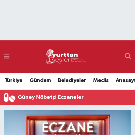
Nöbetçi Eczaneler
Hava Durumu
Namaz Vakitleri
Trafik Durumu
Türkiye
Gündem
Belediyeler
Meclis
Anasay
Süper Lig Puan Durumu ve Fikstür
Güney Nöbetçi Eczaneler
Tüm Manşetler
Son Dakika Haberleri
Haber Arşivi