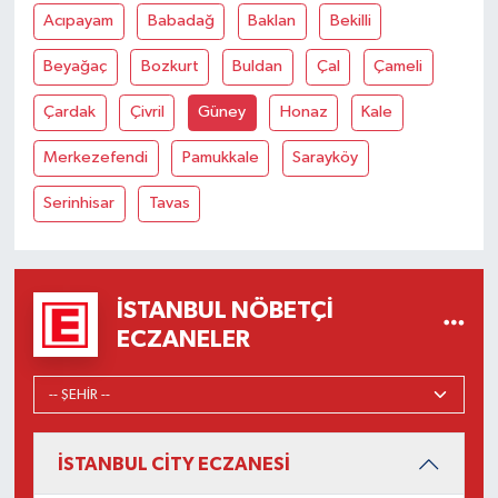
Acıpayam
Babadağ
Baklan
Bekilli
Beyağaç
Bozkurt
Buldan
Çal
Çameli
Çardak
Çivril
Güney
Honaz
Kale
Merkezefendi
Pamukkale
Sarayköy
Serinhisar
Tavas
İSTANBUL NÖBETÇI
ECZANELER
İSTANBUL CİTY ECZANESİ