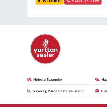
Yol Tarifi Al
0 (258) 571 51 99
Nöbetçi Eczaneler
Ha
Süper Lig Puan Durumu ve Fikstür
Tüm