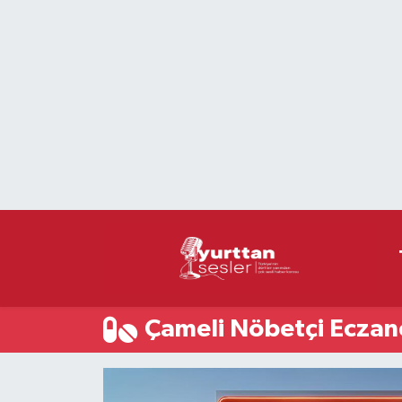
Nöbetçi Eczaneler
Hava Durumu
Namaz Vakitleri
Trafik Durumu
Süper Lig Puan Durumu ve Fikstür
Tüm Manşetler
Çameli Nöbetçi Eczan
Son Dakika Haberleri
Haber Arşivi