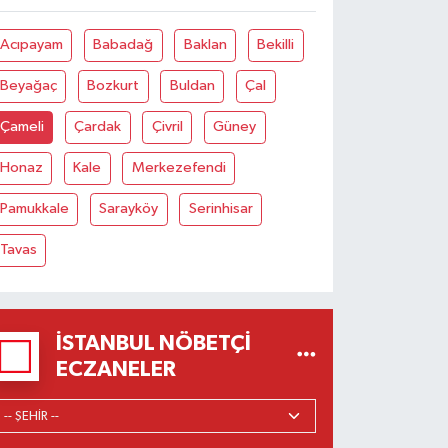
Acıpayam
Babadağ
Baklan
Bekilli
Beyağaç
Bozkurt
Buldan
Çal
Çameli
Çardak
Çivril
Güney
Honaz
Kale
Merkezefendi
Pamukkale
Sarayköy
Serinhisar
Tavas
İSTANBUL NÖBETÇI
ECZANELER