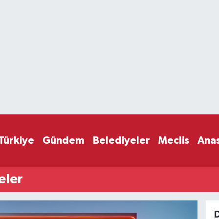
Türkiye
Gündem
Belediyeler
Meclis
Ana
eler
D