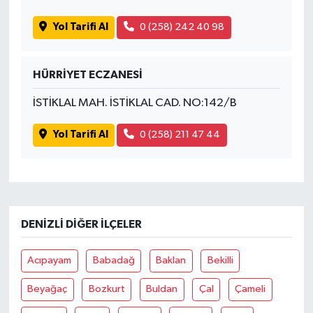
Yol Tarifi Al
0 (258) 242 40 98
HÜRRİYET ECZANESİ
İSTİKLAL MAH. İSTİKLAL CAD. NO:142/B
Yol Tarifi Al
0 (258) 211 47 44
DENIZLI DIĞER İLÇELER
Acıpayam
Babadağ
Baklan
Bekilli
Beyağaç
Bozkurt
Buldan
Çal
Çameli