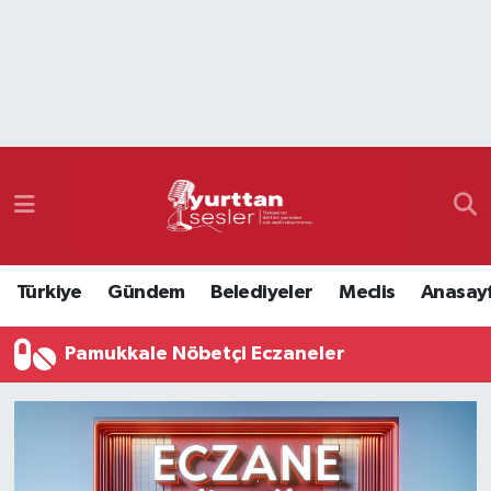
Nöbetçi Eczaneler
Hava Durumu
Namaz Vakitleri
Trafik Durumu
Türkiye
Gündem
Belediyeler
Meclis
Anasay
Süper Lig Puan Durumu ve Fikstür
Pamukkale Nöbetçi Eczaneler
Tüm Manşetler
Son Dakika Haberleri
Haber Arşivi