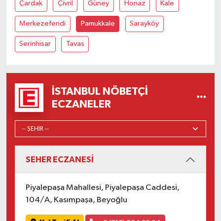
Çardak
Çivril
Güney
Honaz
Kale
Merkezefendi
Pamukkale
Sarayköy
Serinhisar
Tavas
İSTANBUL NÖBETÇI
ECZANELER
SEHER ECZANESİ
Piyalepaşa Mahallesi, Piyalepaşa Caddesi,
104/A, Kasımpaşa, Beyoğlu