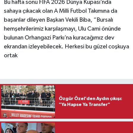
Bu hafta sonu FIFA 2026 Dünya Kupası’nda
sahaya çıkacak olan A Milli Futbol Takımına da
başarılar dileyen Başkan Vekili Biba, “Bursalı
hemşehrilerimiz karşılaşmayı, Ulu Cami önünde
bulunan Orhangazi Parkı’na kuracağımız dev
ekrandan izleyebilecek. Herkesi bu güzel coşkuya
ortak
Özgür Özel’den Aydın çıkışı:
"Ya Hapse Ya Transfer"