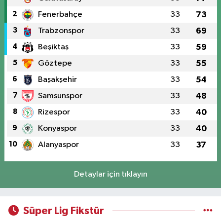
2
Fenerbahçe
33
73
3
Trabzonspor
33
69
4
Beşiktaş
33
59
5
Göztepe
33
55
6
Başakşehir
33
54
7
Samsunspor
33
48
8
Rizespor
33
40
9
Konyaspor
33
40
10
Alanyaspor
33
37
Detaylar için tıklayın
Süper Lig Fikstür