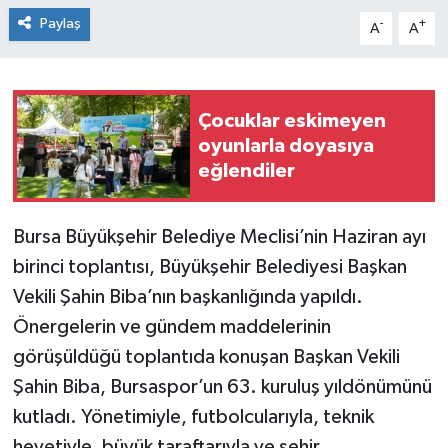
Paylaş
-
+
A
A
Çocuklar eskimeyen
oyunlarla doyasıya
eğlendiler
Bursa Büyükşehir Belediye Meclisi’nin Haziran ayı
birinci toplantısı, Büyükşehir Belediyesi Başkan
Vekili Şahin Biba’nın başkanlığında yapıldı.
Önergelerin ve gündem maddelerinin
görüşüldüğü toplantıda konuşan Başkan Vekili
Şahin Biba, Bursaspor’un 63. kuruluş yıldönümünü
kutladı. Yönetimiyle, futbolcularıyla, teknik
heyetiyle, büyük taraftarıyla ve şehir