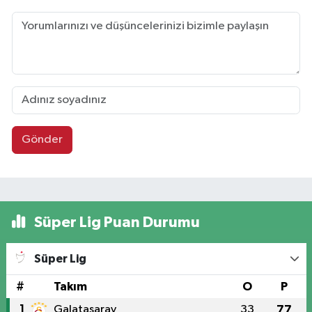
Gönder
Süper Lig Puan Durumu
Süper Lig
#
Takım
O
P
1
Galatasaray
33
77