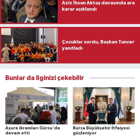
Aziz İhsan Aktaş davasında ara
karar açıklandı
Çocuklar sordu, Başkan Tuncer
yanıtladı
Bunlar da ilginizi çekebilir
Aşure ikramları Gürsu'da
Bursa Büyükşehir İtfaiyesi
devam etti
güçleniyor