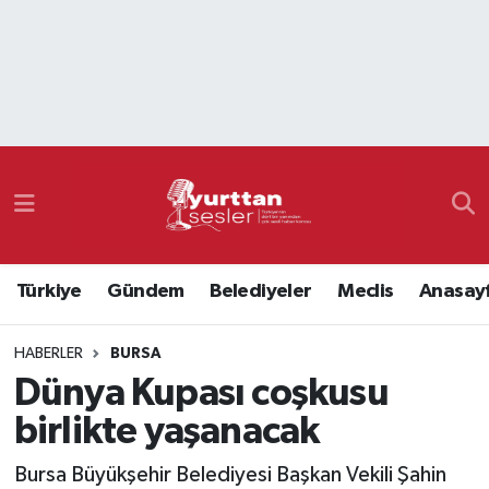
Nöbetçi Eczaneler
Hava Durumu
Namaz Vakitleri
Trafik Durumu
Türkiye
Gündem
Belediyeler
Meclis
Anasay
Süper Lig Puan Durumu ve Fikstür
HABERLER
BURSA
Tüm Manşetler
Dünya Kupası coşkusu
Son Dakika Haberleri
birlikte yaşanacak
Haber Arşivi
Bursa Büyükşehir Belediyesi Başkan Vekili Şahin