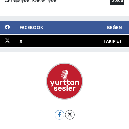
Antalyaspor - Kocaelispor
20:00
FACEBOOK
BEĞEN
X
TAKIP ET