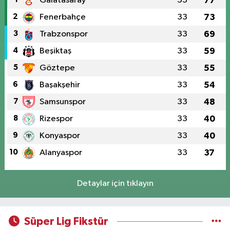
Galatasaray
33
77
2
Fenerbahçe
33
73
3
Trabzonspor
33
69
4
Beşiktaş
33
59
5
Göztepe
33
55
6
Başakşehir
33
54
7
Samsunspor
33
48
8
Rizespor
33
40
9
Konyaspor
33
40
10
Alanyaspor
33
37
Detaylar için tıklayın
Süper Lig Fikstür