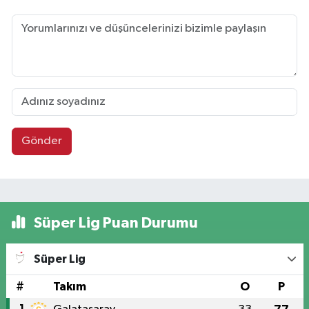
Gönder
Süper Lig Puan Durumu
Süper Lig
#
Takım
O
P
1