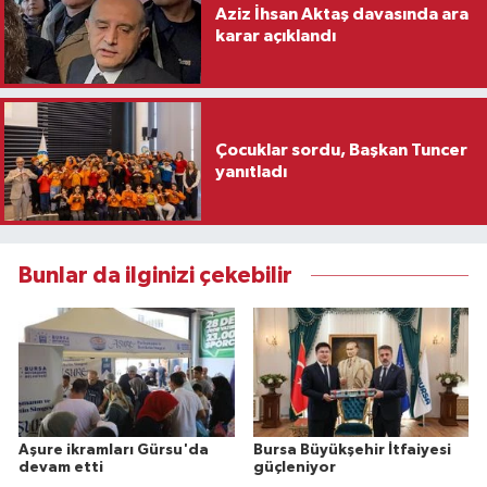
Aziz İhsan Aktaş davasında ara
karar açıklandı
Çocuklar sordu, Başkan Tuncer
yanıtladı
Bunlar da ilginizi çekebilir
Aşure ikramları Gürsu'da
Bursa Büyükşehir İtfaiyesi
devam etti
güçleniyor