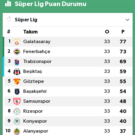
Süper Lig Puan Durumu
Süper Lig
#
Takım
O
P
1
Galatasaray
33
77
2
Fenerbahçe
33
73
3
Trabzonspor
33
69
4
Beşiktaş
33
59
5
Göztepe
33
55
6
Başakşehir
33
54
7
Samsunspor
33
48
8
Rizespor
33
40
9
Konyaspor
33
40
10
Alanyaspor
33
37