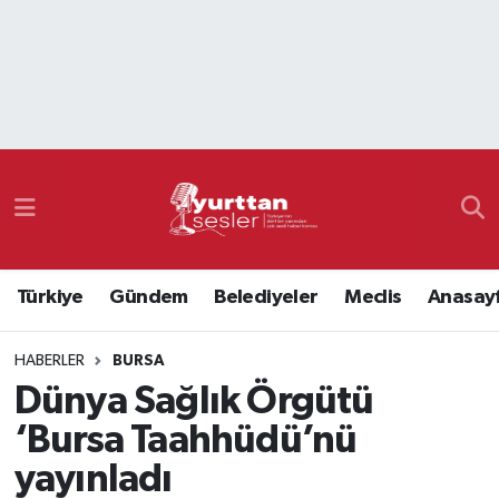
Nöbetçi Eczaneler
Hava Durumu
Namaz Vakitleri
Trafik Durumu
Türkiye
Gündem
Belediyeler
Meclis
Anasay
Süper Lig Puan Durumu ve Fikstür
HABERLER
BURSA
Tüm Manşetler
Dünya Sağlık Örgütü
Son Dakika Haberleri
‘Bursa Taahhüdü’nü
yayınladı
Haber Arşivi