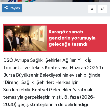
Paylaş
-
+
A
A
Karagöz sanatı
gençlerin yorumuyla
geleceğe taşındı
DSÖ Avrupa Sağlıklı Şehirler Ağı’nın Yıllık İş
Toplantısı ve Teknik Konferansı, Haziran 2025’te
Bursa Büyükşehir Belediyesi’nin ev sahipliğinde
‘Dirençli Sağlıklı Şehirler: Herkes İçin
Sürdürülebilir Kentsel Gelecekler Yaratmak’
temasıyla gerçekleştirilmişti. 8. faza (2026-
2030) geçiş stratejilerinin de belirlendiği