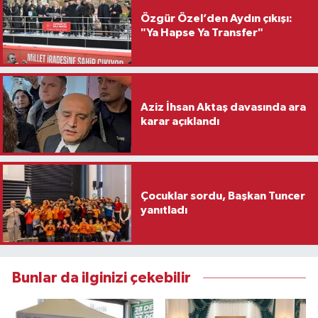
Özgür Özel’den Aydın çıkışı:
"Ya Hapse Ya Transfer"
Aziz İhsan Aktaş davasında ara
karar açıklandı
Çocuklar sordu, Başkan Tuncer
yanıtladı
Bunlar da ilginizi çekebilir