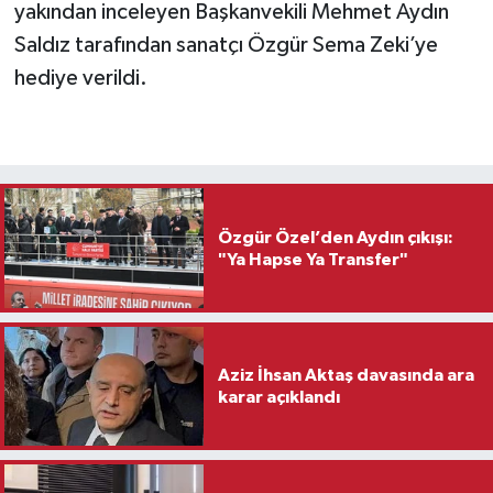
yakından inceleyen Başkanvekili Mehmet Aydın
Saldız tarafından sanatçı Özgür Sema Zeki’ye
hediye verildi.
Özgür Özel’den Aydın çıkışı:
"Ya Hapse Ya Transfer"
Aziz İhsan Aktaş davasında ara
karar açıklandı