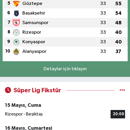
5
Göztepe
33
55
6
Başakşehir
33
54
7
Samsunspor
33
48
8
Rizespor
33
40
9
Konyaspor
33
40
10
Alanyaspor
33
37
Detaylar için tıklayın
Süper Lig Fikstür
15 Mayıs, Cuma
Rizespor - Beşiktaş
20:00
16 Mayıs, Cumartesi