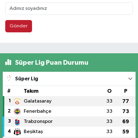
Gönder
Süper Lig Puan Durumu
Süper Lig
#
Takım
O
P
1
Galatasaray
33
77
2
Fenerbahçe
33
73
3
Trabzonspor
33
69
4
Beşiktaş
33
59