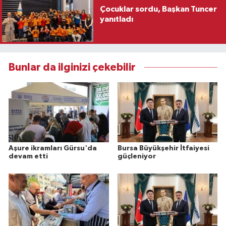
Çocuklar sordu, Başkan Tuncer
yanıtladı
Bunlar da ilginizi çekebilir
Aşure ikramları Gürsu'da
Bursa Büyükşehir İtfaiyesi
devam etti
güçleniyor