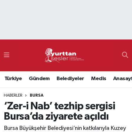
Nöbetçi Eczaneler
Hava Durumu
Namaz Vakitleri
Trafik Durumu
Türkiye
Gündem
Belediyeler
Meclis
Anasay
Süper Lig Puan Durumu ve Fikstür
HABERLER
BURSA
Tüm Manşetler
‘Zer-i Nab’ tezhip sergisi
Son Dakika Haberleri
Bursa’da ziyarete açıldı
Haber Arşivi
Bursa Büyükşehir Belediyesi’nin katkılarıyla Kuzey