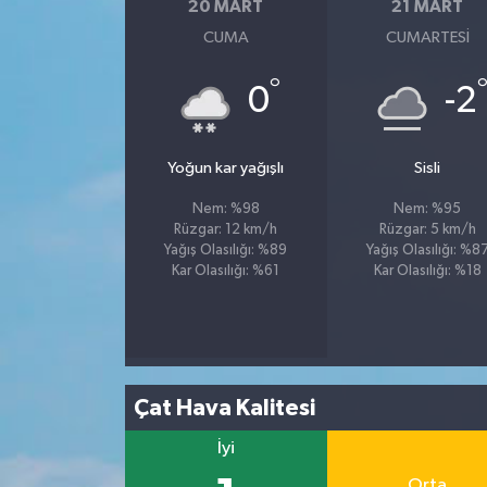
20 MART
21 MART
CUMA
CUMARTESI
°
0
-2
Yoğun kar yağışlı
Sisli
Nem: %98
Nem: %95
Rüzgar: 12 km/h
Rüzgar: 5 km/h
Yağış Olasılığı: %89
Yağış Olasılığı: %8
Kar Olasılığı: %61
Kar Olasılığı: %18
Çat Hava Kalitesi
İyi
Orta