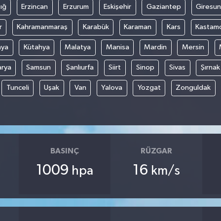
ığ
Erzincan
Erzurum
Eskişehir
Gaziantep
Giresun
r
Kahramanmaraş
Karabük
Karaman
Kars
Kastam
nya
Kütahya
Malatya
Manisa
Mardin
Mersin
arya
Samsun
Şanlıurfa
Siirt
Sinop
Sivas
Şırnak
Tunceli
Uşak
Van
Yalova
Yozgat
Zonguldak
BASINÇ
RÜZGAR
1009
16
hpa
km/s