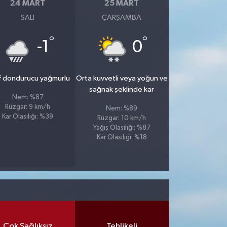
24 MART
25 MART
SALI
ÇARŞAMBA
°
°
-1
0
f dondurucu yağmurlu
Orta kuvvetli veya yoğun ve
sağnak şeklinde kar
Nem: %87
Rüzgar: 9 km/h
Nem: %89
Kar Olasılığı: %39
Rüzgar: 10 km/h
Yağış Olasılığı: %87
Kar Olasılığı: %18
Çok Sağlıksız
Tehlikeli