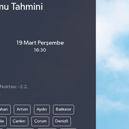
mu Tahmini
19 Mart Perşembe
16:30
Noktası: -2.2,
5
ahan
Artvin
Aydın
Balıkesir
le
Çankırı
Çorum
Denizli