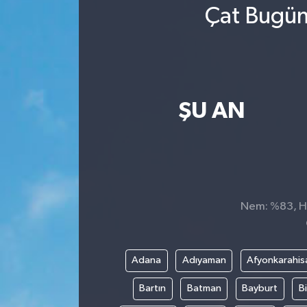
Çat Bugün
ŞU AN
Nem: %83, His
Adana
Adıyaman
Afyonkarahis
Bartın
Batman
Bayburt
Bi