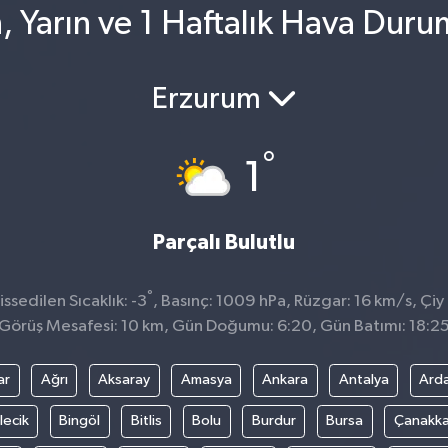
, Yarın ve 1 Haftalık Hava Duru
Erzurum
°
1
Parçalı Bulutlu
°
sedilen Sıcaklık: -3
, Basınç: 1009 hPa, Rüzgar: 16 km/s, Çiy 
Görüş Mesafesi: 10 km, Gün Doğumu: 6:20, Gün Batımı: 18:2
ar
Ağrı
Aksaray
Amasya
Ankara
Antalya
Ard
lecik
Bingöl
Bitlis
Bolu
Burdur
Bursa
Çanakka