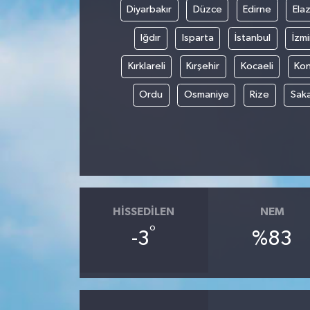
Diyarbakır
Düzce
Edirne
Elaz
Iğdır
Isparta
İstanbul
İzmi
Kırklareli
Kırşehir
Kocaeli
Ko
Ordu
Osmaniye
Rize
Sak
HISSEDILEN
NEM
°
-3
%83