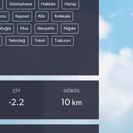
Gümüşhane
Hakkâri
Hatay
onu
Kayseri
Kilis
Kırıkkale
Muğla
Muş
Nevşehir
Niğde
Tekirdağ
Tokat
Trabzon
ÇIY
GÖRÜŞ
-2.2
10
km