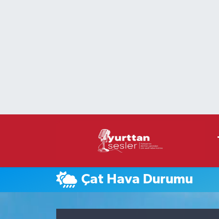
Nöbetçi Eczaneler
Hava Durumu
Namaz Vakitleri
Trafik Durumu
Süper Lig Puan Durumu ve Fikstür
Tüm Manşetler
Çat Hava Durumu
Son Dakika Haberleri
Haber Arşivi