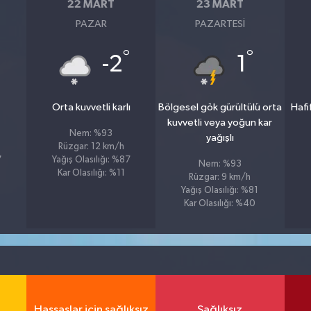
22 MART
23 MART
PAZAR
PAZARTESI
°
°
°
-2
1
Orta kuvvetli karlı
Bölgesel gök gürültülü orta
Hafi
kuvvetli veya yoğun kar
Nem: %93
yağışlı
Rüzgar: 12 km/h
7
Yağış Olasılığı: %87
Nem: %93
Kar Olasılığı: %11
Rüzgar: 9 km/h
Yağış Olasılığı: %81
Kar Olasılığı: %40
Hassaslar için sağlıksız
Sağlıksız