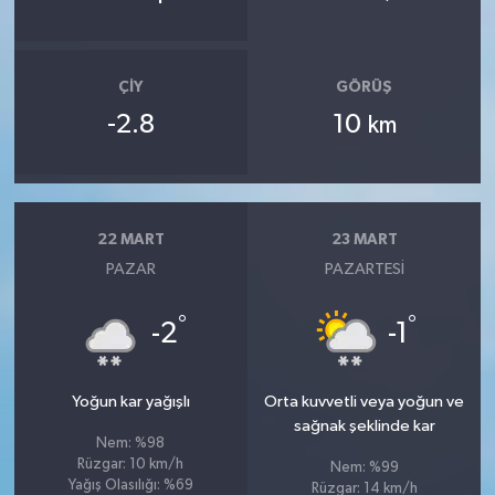
ÇIY
GÖRÜŞ
-2.8
10
km
22 MART
23 MART
PAZAR
PAZARTESI
°
°
-2
-1
Yoğun kar yağışlı
Orta kuvvetli veya yoğun ve
sağnak şeklinde kar
Nem: %98
Rüzgar: 10 km/h
Nem: %99
Yağış Olasılığı: %69
Rüzgar: 14 km/h