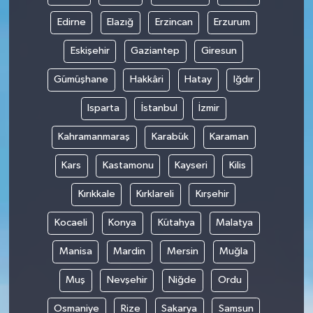
Edirne
Elazığ
Erzincan
Erzurum
Eskişehir
Gaziantep
Giresun
Gümüşhane
Hakkâri
Hatay
Iğdır
Isparta
İstanbul
İzmir
Kahramanmaraş
Karabük
Karaman
Kars
Kastamonu
Kayseri
Kilis
Kırıkkale
Kırklareli
Kırşehir
Kocaeli
Konya
Kütahya
Malatya
Manisa
Mardin
Mersin
Muğla
Muş
Nevşehir
Niğde
Ordu
Osmaniye
Rize
Sakarya
Samsun