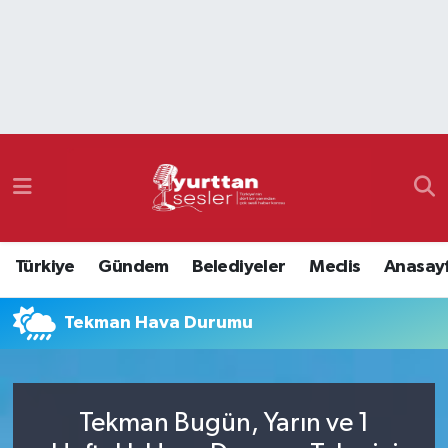
Nöbetçi Eczaneler
Hava Durumu
Namaz Vakitleri
Trafik Durumu
Türkiye
Gündem
Belediyeler
Meclis
Anasay
Süper Lig Puan Durumu ve Fikstür
Tekman Hava Durumu
Tüm Manşetler
Son Dakika Haberleri
Tekman Bugün, Yarın ve 1
Haber Arşivi