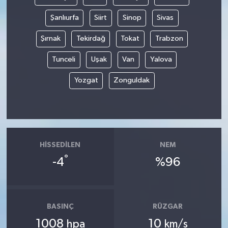
Şanlıurfa
Siirt
Sinop
Sivas
Şırnak
Tekirdağ
Tokat
Trabzon
Tunceli
Uşak
Van
Yalova
Yozgat
Zonguldak
HISSEDILEN
NEM
°
-4
%96
BASINÇ
RÜZGAR
1008
10
hpa
km/s