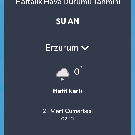
Haftalık Hava Durumu Tahmini
ŞU AN
Erzurum
°
0
Hafif karlı
21 Mart Cumartesi
02:15