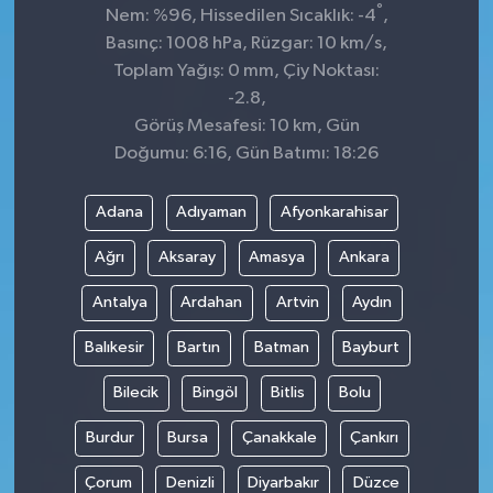
°
Nem: %96, Hissedilen Sıcaklık: -4
,
Basınç: 1008 hPa, Rüzgar: 10 km/s,
Toplam Yağış: 0 mm, Çiy Noktası:
-2.8,
Görüş Mesafesi: 10 km, Gün
Doğumu: 6:16, Gün Batımı: 18:26
Adana
Adıyaman
Afyonkarahisar
Ağrı
Aksaray
Amasya
Ankara
Antalya
Ardahan
Artvin
Aydın
Balıkesir
Bartın
Batman
Bayburt
Bilecik
Bingöl
Bitlis
Bolu
Burdur
Bursa
Çanakkale
Çankırı
Çorum
Denizli
Diyarbakır
Düzce