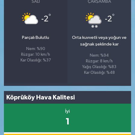
SALI
ÇARŞAMBA
°
°
-2
-2
Parçalı Bulutlu
Orta kuvvetli veya yoğun ve
sağnak şeklinde kar
Nem: %90
Rüzgar: 10 km/h
Nem: %94
Kar Olasılığı: %37
Rüzgar: 8 km/h
Yağış Olasılığı: %83
Kar Olasılığı: %48
Köprüköy Hava Kalitesi
İyi
1