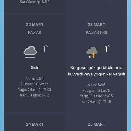
Kar Olasılığı: %82
22 MART
23 MART
PAZAR
PAZARTESI
°
°
-1
-1
Sisli
Bölgesel gök gürültülü orta
kuvvetli veya yoğun kar yağışlı
Nem: %94
Rüzgar: 10 km/h
Nem: %96
Yağış Olasılığı: %83
Rüzgar: 13 km/h
Kar Olasılığı: %12
Yağış Olasılığı: %85
Kar Olasılığı: %69
24 MART
25 MART