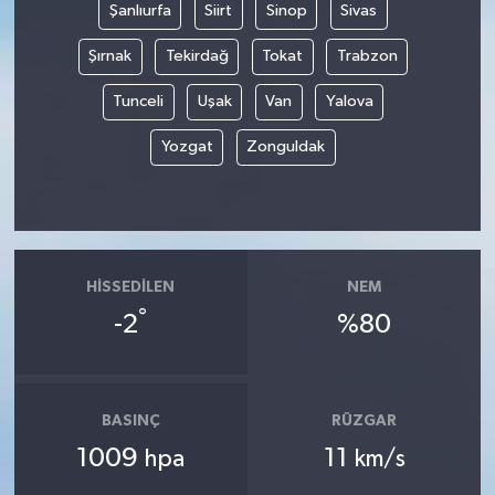
Şanlıurfa
Siirt
Sinop
Sivas
Şırnak
Tekirdağ
Tokat
Trabzon
Tunceli
Uşak
Van
Yalova
Yozgat
Zonguldak
HISSEDILEN
NEM
°
-2
%80
BASINÇ
RÜZGAR
1009
11
hpa
km/s