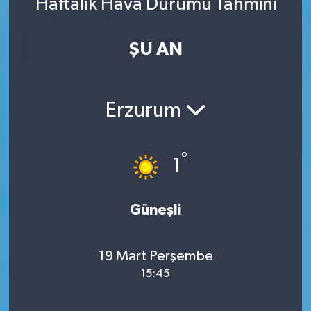
Haftalık Hava Durumu Tahmini
ŞU AN
Erzurum
°
1
Güneşli
19 Mart Perşembe
15:45