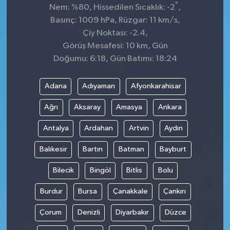
°
Nem: %80, Hissedilen Sıcaklık: -2
,
Basınç: 1009 hPa, Rüzgar: 11 km/s,
Çiy Noktası: -2.4,
Görüş Mesafesi: 10 km, Gün
Doğumu: 6:18, Gün Batımı: 18:24
Adana
Adıyaman
Afyonkarahisar
Ağrı
Aksaray
Amasya
Ankara
Antalya
Ardahan
Artvin
Aydın
Balıkesir
Bartın
Batman
Bayburt
Bilecik
Bingöl
Bitlis
Bolu
Burdur
Bursa
Çanakkale
Çankırı
Çorum
Denizli
Diyarbakır
Düzce