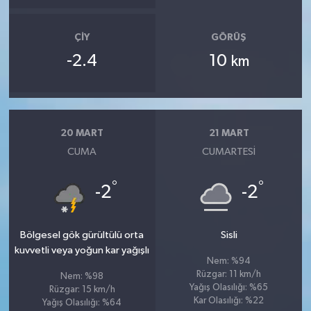
ÇIY
GÖRÜŞ
-2.4
10
km
20 MART
21 MART
CUMA
CUMARTESI
°
°
-2
-2
Bölgesel gök gürültülü orta
Sisli
kuvvetli veya yoğun kar yağışlı
Nem: %94
Rüzgar: 11 km/h
Nem: %98
Yağış Olasılığı: %65
Rüzgar: 15 km/h
Kar Olasılığı: %22
Yağış Olasılığı: %64