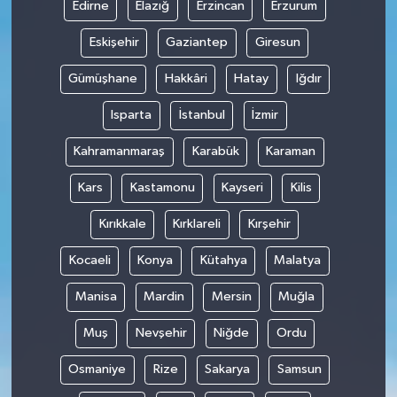
Edirne
Elazığ
Erzincan
Erzurum
Eskişehir
Gaziantep
Giresun
Gümüşhane
Hakkâri
Hatay
Iğdır
Isparta
İstanbul
İzmir
Kahramanmaraş
Karabük
Karaman
Kars
Kastamonu
Kayseri
Kilis
Kırıkkale
Kırklareli
Kırşehir
Kocaeli
Konya
Kütahya
Malatya
Manisa
Mardin
Mersin
Muğla
Muş
Nevşehir
Niğde
Ordu
Osmaniye
Rize
Sakarya
Samsun