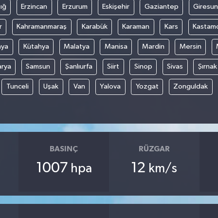
ığ
Erzincan
Erzurum
Eskişehir
Gaziantep
Giresun
r
Kahramanmaraş
Karabük
Karaman
Kars
Kastam
nya
Kütahya
Malatya
Manisa
Mardin
Mersin
arya
Samsun
Şanlıurfa
Siirt
Sinop
Sivas
Şırnak
Tunceli
Uşak
Van
Yalova
Yozgat
Zonguldak
BASINÇ
RÜZGAR
1007
12
hpa
km/s