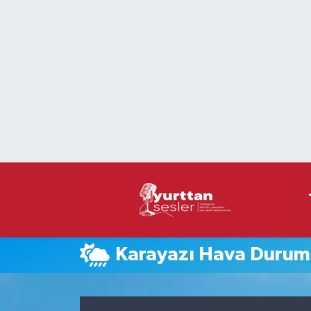
Nöbetçi Eczaneler
Hava Durumu
Namaz Vakitleri
Trafik Durumu
Süper Lig Puan Durumu ve Fikstür
Tüm Manşetler
Karayazı Hava Duru
Son Dakika Haberleri
Haber Arşivi