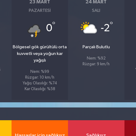
23 MART
24 MART
PAZARTESI
SALI
°
°
0
-2
Bölgesel gök gürültülü orta
Parçalı Bulutlu
kuvvetli veya yoğun kar
Nem: %92
yağışlı
Rüzgar: 9 km/h
5
Nem: %99
Rüzgar: 10 km/h
Yağış Olasılığı: %74
Kar Olasılığı: %58
Hassaslar için sağlıksız
Sağlıksız