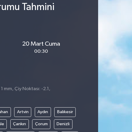
urumu Tahmini
20 Mart Cuma
00:30
 1 mm, Çiy Noktası: -2.1,
ahan
Artvin
Aydın
Balıkesir
le
Çankırı
Çorum
Denizli