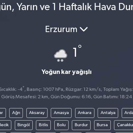
ün, Yarın ve 1 Haftalık Hava D
Erzurum
°
1
Yoğun kar yağışlı
°
ıcaklık: -4
, Basınç: 1007 hPa, Rüzgar: 12 km/s, Toplam Yağış:
Görüş Mesafesi: 2 km, Gün Doğumu: 6:16, Gün Batımı: 18:24
ar
Ağrı
Aksaray
Amasya
Ankara
Antalya
Ard
lecik
Bingöl
Bitlis
Bolu
Burdur
Bursa
Çanakka