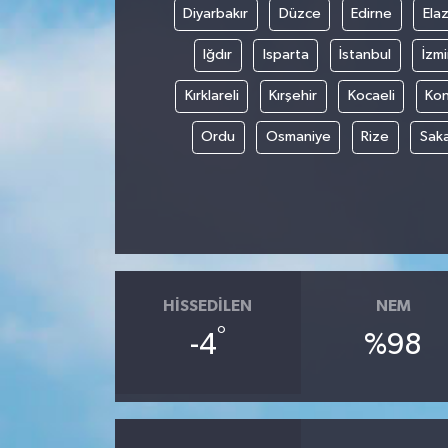
Diyarbakır
Düzce
Edirne
Elaz
Iğdır
Isparta
İstanbul
İzmi
Kırklareli
Kırşehir
Kocaeli
Ko
Ordu
Osmaniye
Rize
Sak
HISSEDILEN
NEM
°
-4
%98