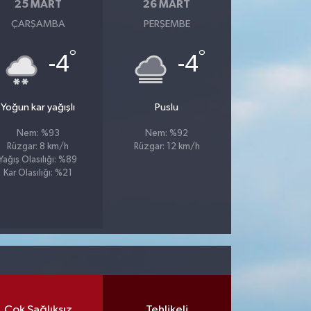
25 MART
26 MART
ÇARŞAMBA
PERŞEMBE
°
°
-4
-4
Yoğun kar yağışlı
Puslu
Nem: %93
Nem: %92
Rüzgar: 8 km/h
Rüzgar: 12 km/h
Yağış Olasılığı: %89
Kar Olasılığı: %21
Çok Sağlıksız
Tehlikeli