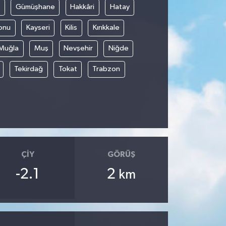
Gümüşhane
Hakkâri
Hatay
onu
Kayseri
Kilis
Kırıkkale
Muğla
Muş
Nevşehir
Niğde
Tekirdağ
Tokat
Trabzon
ÇIY
GÖRÜŞ
-2.1
2
km