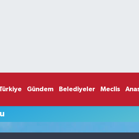
Türkiye
Gündem
Belediyeler
Meclis
Ana
mu