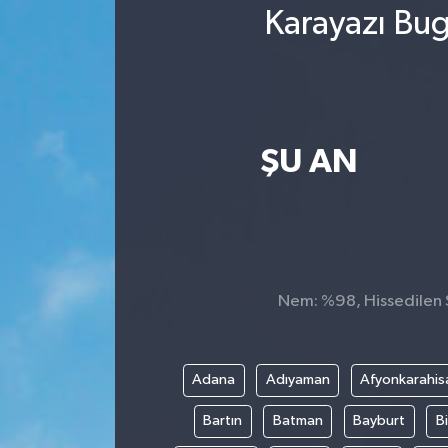
Karayazı Bug
ŞU AN
Nem: %98, Hissedilen S
Adana
Adıyaman
Afyonkarahis
Bartın
Batman
Bayburt
Bi