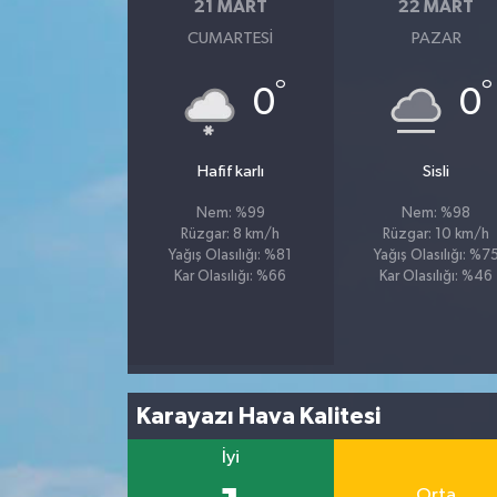
21 MART
22 MART
CUMARTESI
PAZAR
°
°
0
0
Hafif karlı
Sisli
Nem: %99
Nem: %98
Rüzgar: 8 km/h
Rüzgar: 10 km/h
Yağış Olasılığı: %81
Yağış Olasılığı: %7
Kar Olasılığı: %66
Kar Olasılığı: %46
Karayazı Hava Kalitesi
İyi
Orta