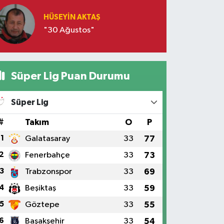
HÜSEYIN AKTAŞ
"30 Ağustos"
Süper Lig Puan Durumu
Süper Lig
#
Takım
O
P
1
Galatasaray
33
77
2
Fenerbahçe
33
73
3
Trabzonspor
33
69
4
Beşiktaş
33
59
5
Göztepe
33
55
6
Başakşehir
33
54