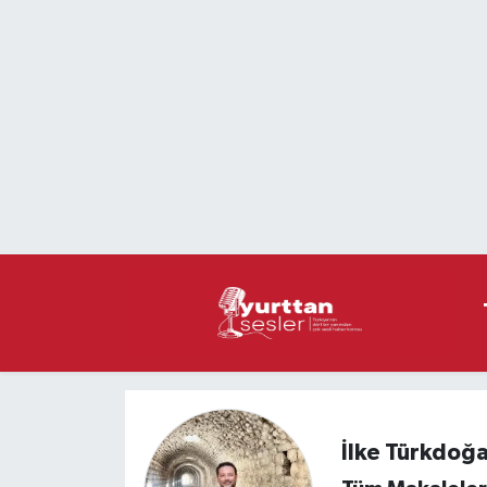
Nöbetçi Eczaneler
Hava Durumu
Namaz Vakitleri
Trafik Durumu
Süper Lig Puan Durumu ve Fikstür
Tüm Manşetler
Son Dakika Haberleri
İlke Türkdoğ
Haber Arşivi