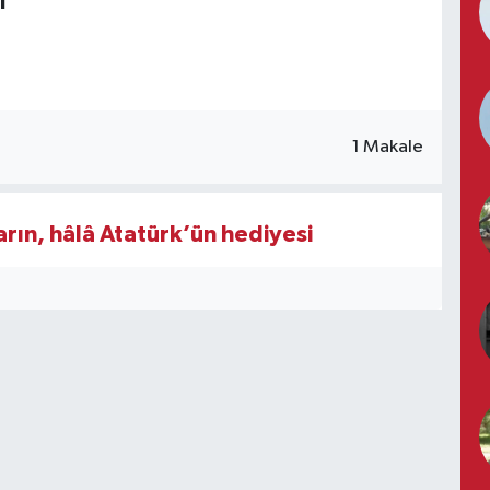
i
1 Makale
arın, hâlâ Atatürk’ün hediyesi