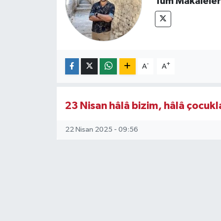
Tüm Makaleler
-
+
A
A
23 Nisan hâlâ bizim, hâlâ çocukl
22 Nisan 2025 - 09:56