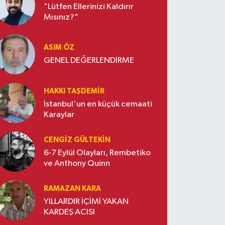
"Lütfen Ellerinizi Kaldırır
Mısınız?"
ASIM ÖZ
GENEL DEĞERLENDİRME
HAKKI TAŞDEMIR
İstanbul'un en küçük cemaati
Karaylar
CENGIZ GÜLTEKIN
6-7 Eylül Olayları, Rembetiko
ve Anthony Quinn
RAMAZAN KARA
YILLARDIR İÇİMİ YAKAN
KARDEŞ ACISI