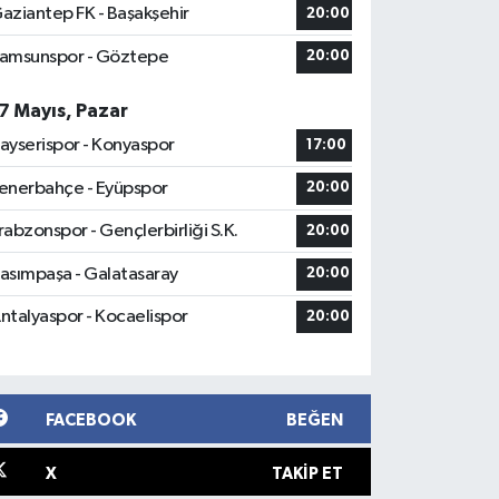
aziantep FK - Başakşehir
20:00
amsunspor - Göztepe
20:00
7 Mayıs, Pazar
ayserispor - Konyaspor
17:00
enerbahçe - Eyüpspor
20:00
rabzonspor - Gençlerbirliği S.K.
20:00
asımpaşa - Galatasaray
20:00
ntalyaspor - Kocaelispor
20:00
FACEBOOK
BEĞEN
X
TAKIP ET