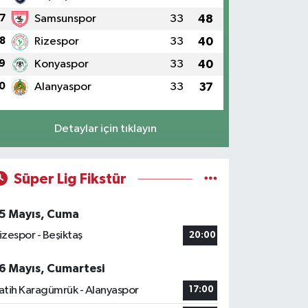
7
Samsunspor
33
48
8
Rizespor
33
40
9
Konyaspor
33
40
0
Alanyaspor
33
37
Detaylar için tıklayın
Süper Lig Fikstür
5 Mayıs, Cuma
izespor - Beşiktaş
20:00
6 Mayıs, Cumartesi
atih Karagümrük - Alanyaspor
17:00