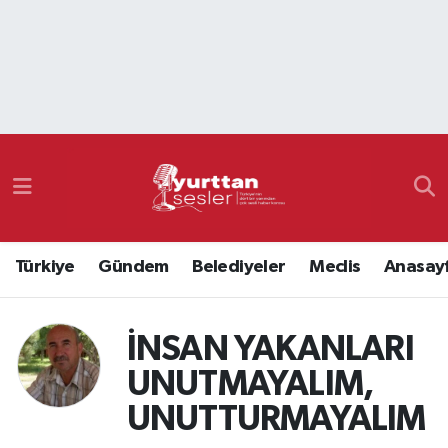
Nöbetçi Eczaneler
Hava Durumu
Namaz Vakitleri
Trafik Durumu
Türkiye
Gündem
Belediyeler
Meclis
Anasay
Süper Lig Puan Durumu ve Fikstür
Tüm Manşetler
İNSAN YAKANLARI
UNUTMAYALIM,
Son Dakika Haberleri
UNUTTURMAYALIM
Haber Arşivi