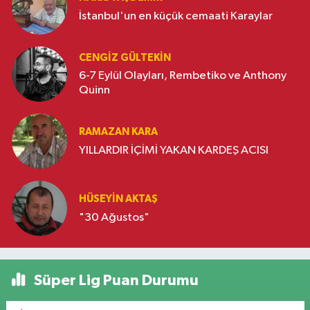
İstanbul'un en küçük cemaati Karaylar
CENGIZ GÜLTEKIN
6-7 Eylül Olayları, Rembetiko ve Anthony
Quinn
RAMAZAN KARA
YILLARDIR İÇİMİ YAKAN KARDEŞ ACISI
HÜSEYIN AKTAŞ
"30 Ağustos"
Süper Lig Puan Durumu