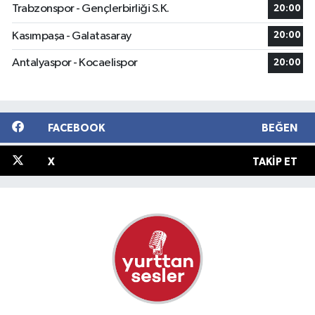
Trabzonspor - Gençlerbirliği S.K.
20:00
Kasımpaşa - Galatasaray
20:00
Antalyaspor - Kocaelispor
20:00
FACEBOOK
BEĞEN
X
TAKIP ET