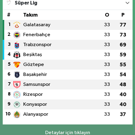
Süper Lig
#
Takım
O
P
1
Galatasaray
33
77
2
Fenerbahçe
33
73
3
Trabzonspor
33
69
4
Beşiktaş
33
59
5
Göztepe
33
55
6
Başakşehir
33
54
7
Samsunspor
33
48
8
Rizespor
33
40
9
Konyaspor
33
40
10
Alanyaspor
33
37
Detaylar için tıklayın