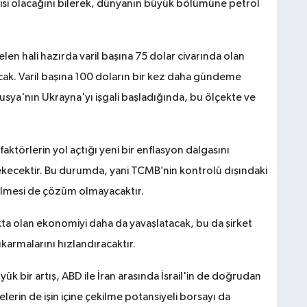
kisi olacağını bilerek, dünyanın büyük bölümüne petrol
hali hazırda varil başına 75 dolar civarında olan
lacak. Varil başına 100 doların bir kez daha gündeme
usya'nın Ukrayna'yı işgali başladığında, bu ölçekte ve
aktörlerin yol açtığı yeni bir enflasyon dalgasını
kecektir. Bu durumda, yani TCMB’nin kontrolü dışındaki
tilmesi de çözüm olmayacaktır.
kta olan ekonomiyi daha da yavaşlatacak, bu da şirket
çıkarmalarını hızlandıracaktır.
ük bir artış, ABD ile İran arasında İsrail'in de doğrudan
lerin de işin içine çekilme potansiyeli borsayı da