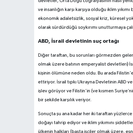
devletler, Orta Doğu coğrafyasının nasıl yenid
ve insanlığın karşı karşıya olduğu iklim yıkımı 
ekonomik adaletsizlik, sosyal kriz, küresel yoksul
olarak sürdürdüğü soykırımı unutturmaya çalı
ABD, İsrail devletinin suç ortağı
Diğer taraftan, bu sorunları görmezden gelen
olmak üzere batının emperyalist devletleri) İs
kişinin ölümüne neden oldu. Bu arada Filistin
ettiriyor. İsrail tıpkı Ukrayna Devletinin ABD 
işlev görüyor ve Filistin’in (ve kısmen Suriye’nin
bir şekilde karşılık veriyor.
Sonuçta şu ana kadar her iki taraftan yüzlerc
doğayı tahrip ediyor ve iklim yıkımını şiddetlend
ülkenin halkları (başta işçiler olmak üzere, es