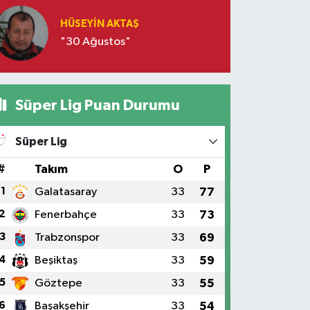
HÜSEYIN AKTAŞ
"30 Ağustos"
Süper Lig Puan Durumu
Süper Lig
#
Takım
O
P
1
Galatasaray
33
77
2
Fenerbahçe
33
73
3
Trabzonspor
33
69
4
Beşiktaş
33
59
5
Göztepe
33
55
6
Başakşehir
33
54