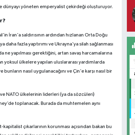
 ve dünyayı yöneten emperyalist çekirdeği oluşturuyor.
ar?
ail'in İran'a saldırısının ardından hızlanan Orta Doğu
ya daha fazla yaptırımı ve Ukrayna'ya silah sağlanması
da ne yapılması gerektiğini, artan savaş harcamalarına
n yoksul ülkelere yapılan uluslararası yardımlarda
e bunların nasıl uygulanacağını ve Çin'e karşı nasıl bir
ve NATO ülkelerinin liderleri (ya da sözcüleri)
Lahey’de toplanacak. Burada da muhtemelen aynı
-kapitalist çıkarlarının korunması açısından bakan bu