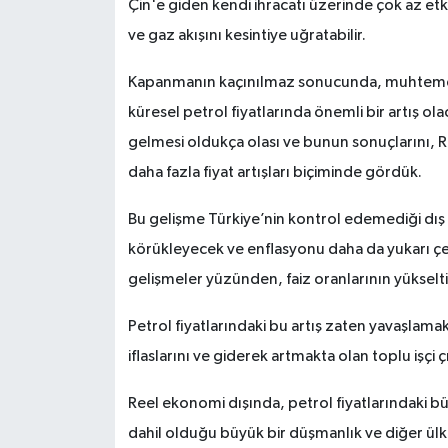
Çin'e giden kendi ihracatı üzerinde çok az et
ve gaz akışını kesintiye uğratabilir.
Kapanmanın kaçınılmaz sonucunda, muhtemelen 
küresel petrol fiyatlarında önemli bir artış o
gelmesi oldukça olası ve bunun sonuçlarını, R
daha fazla fiyat artışları biçiminde gördük.
Bu gelişme Türkiye’nin kontrol edemediği dış f
körükleyecek ve enflasyonu daha da yukarı çe
gelişmeler yüzünden, faiz oranlarının yüksel
Petrol fiyatlarındaki bu artış zaten yavaşlama
iflaslarını ve giderek artmakta olan toplu işçi 
Reel ekonomi dışında, petrol fiyatlarındaki büy
dahil olduğu büyük bir düşmanlık ve diğer ülke