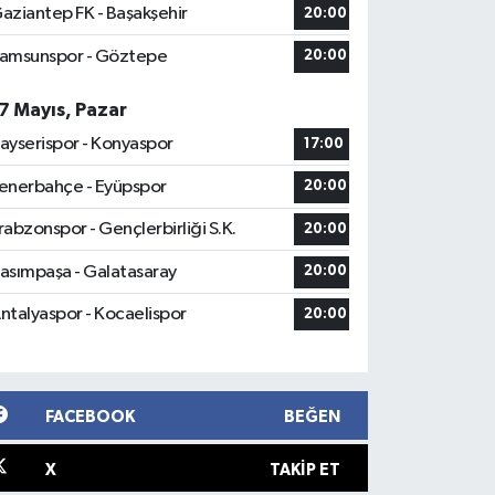
aziantep FK - Başakşehir
20:00
amsunspor - Göztepe
20:00
7 Mayıs, Pazar
ayserispor - Konyaspor
17:00
enerbahçe - Eyüpspor
20:00
rabzonspor - Gençlerbirliği S.K.
20:00
asımpaşa - Galatasaray
20:00
ntalyaspor - Kocaelispor
20:00
FACEBOOK
BEĞEN
X
TAKIP ET