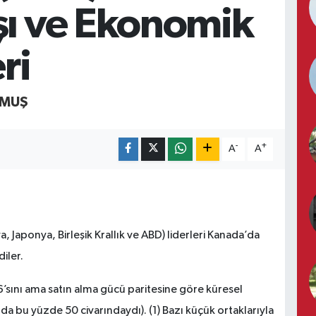
şı ve Ekonomik
ri
RMUŞ
-
+
A
A
, Japonya, Birleşik Krallık ve ABD) liderleri Kanada’da
iler.
sını ama satın alma gücü paritesine göre küresel
a bu yüzde 50 civarındaydı). (1) Bazı küçük ortaklarıyla