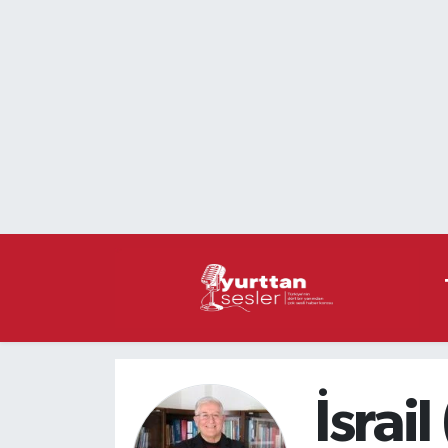
Nöbetçi Eczaneler
Hava Durumu
Namaz Vakitleri
Trafik Durumu
Süper Lig Puan Durumu ve Fikstür
Tüm Manşetler
Son Dakika Haberleri
İsrai
Haber Arşivi