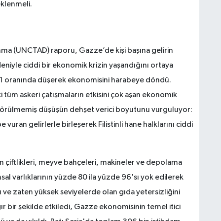
eklenmeli.
!
nma (UNCTAD) raporu, Gazze’de kişi başına gelirin
deniyle ciddi bir ekonomik krizin yaşandığını ortaya
e 81 oranında düşerek ekonomisini harabeye döndü.
tüm askeri çatışmaların etkisini çok aşan ekonomik
 görülmemiş düşüşün dehşet verici boyutunu vurguluyor:
e vuran gelirlerle birleşerek Filistinli hane halklarını ciddi
 çiftlikleri, meyve bahçeleri, makineler ve depolama
sal varlıklarının yüzde 80 ila yüzde 96'sı yok edilerek
ı ve zaten yüksek seviyelerde olan gıda yetersizliğini
r bir şekilde etkiledi, Gazze ekonomisinin temel itici