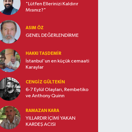
"Lütfen Ellerinizi Kaldırır
Mısınız?"
ASIM ÖZ
GENEL DEĞERLENDİRME
HAKKI TAŞDEMIR
İstanbul'un en küçük cemaati
Karaylar
CENGIZ GÜLTEKIN
6-7 Eylül Olayları, Rembetiko
ve Anthony Quinn
RAMAZAN KARA
YILLARDIR İÇİMİ YAKAN
KARDEŞ ACISI