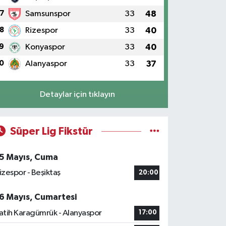
7
Samsunspor
33
48
8
Rizespor
33
40
9
Konyaspor
33
40
0
Alanyaspor
33
37
Detaylar için tıklayın
Süper Lig Fikstür
5 Mayıs, Cuma
izespor - Beşiktaş
20:00
6 Mayıs, Cumartesi
atih Karagümrük - Alanyaspor
17:00