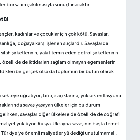
ler borsanın çakılmasıyla sonuçlanacaktır.
ötü!
gençler, kadınlar ve çocuklar için çok kötü. Savaşlar,
sanlığa, doğaya karşı işlenen suçlardır. Savaşlarda
ilah şirketlerinin, yakıt temin eden petrol şirketlerinin
an, özellikle de iktidarları sağlam olmayan egemenlerin
bildikleri bir gerçek olsa da toplumun bir bütün olarak
i sekteye uğratıyor, bütçe açıklarına, yüksek enflasyona
aklarında savaş yaşayan ülkeler için bu durum
elirken, savaşlar diğer ülkelere de özellikle de coğrafi
e maliyet yüklüyor. Rusya-Ukrayna savaşının başta temel
 Türkiye’ye önemli maliyetler yüklediği unutulmamalı.