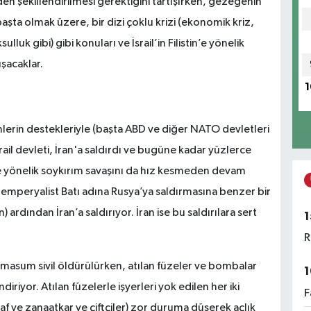
en şekillendirilmesi gerektiğini tartışırken, gezegenin
başta olmak üzere, bir dizi çoklu krizi (ekonomik kriz,
luk gibi) gibi konuları ve İsrail’in Filistin’e yönelik
şacaklar.
1
lerin destekleriyle (başta ABD ve diğer NATO devletleri
rail devleti, İran'a saldırdı ve bugüne kadar yüzlerce
'e yönelik soykırım savaşını da hız kesmeden devam
ve emperyalist Batı adına Rusya’ya saldırmasına benzer bir
) ardından İran’a saldırıyor. İran ise bu saldırılara sert
1
R
e masum sivil öldürülürken, atılan füzeler ve bombalar
1
iriyor. Atılan füzelerle işyerleri yok edilen her iki
F
naf ve zanaatkar ve çiftçiler) zor duruma düşerek açlık