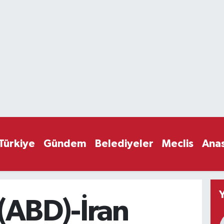
Türkiye
Gündem
Belediyeler
Meclis
Ana
l (ABD)-İran