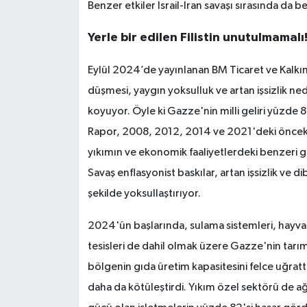
Benzer etkiler İsrail-İran savaşı sırasında da b
Yerle bir edilen Filistin unutulmamalı
Eylül 2024’de yayınlanan BM Ticaret ve Kalkı
düşmesi, yaygın yoksulluk ve artan işsizlik ne
koyuyor. Öyle ki Gazze'nin milli geliri yüzd
Rapor, 2008, 2012, 2014 ve 2021'deki önceki 
yıkımın ve ekonomik faaliyetlerdeki benzeri
Savaş enflasyonist baskılar, artan işsizlik ve dib
şekilde yoksullaştırıyor.
2024'ün başlarında, sulama sistemleri, hayvan
tesisleri de dahil olmak üzere Gazze'nin tarım
bölgenin gıda üretim kapasitesini felce uğratt
daha da kötüleştirdi. Yıkım özel sektörü de ağı