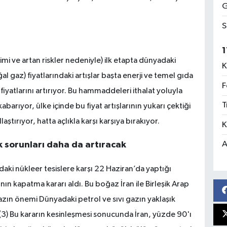
G
S
1
imi ve artan riskler nedeniyle) ilk etapta dünyadaki
K
al gaz) fiyatlarındaki artışlar başta enerji ve temel gıda
F
atlarını artırıyor. Bu hammaddeleri ithalat yoluyla
T
kabarıyor, ülke içinde bu fiyat artışlarının yukarı çektiği
aştırıyor, hatta açlıkla karşı karşıya bırakıyor.
K
A
 sorunları daha da artıracak
aki nükleer tesislere karşı 22 Haziran’da yaptığı
nın kapatma kararı aldı. Bu boğaz İran ile Birleşik Arap
ğazın önemi Dünyadaki petrol ve sıvı gazın yaklaşık
3) Bu kararın kesinleşmesi sonucunda İran, yüzde 90'ı