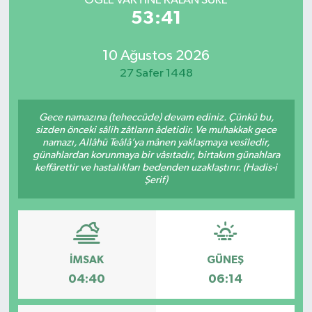
ÖĞLE VAKTİNE KALAN SÜRE
53:41
10 Ağustos 2026
27 Safer 1448
Gece namazına (teheccüde) devam ediniz. Çünkü bu,
sizden önceki sâlih zâtların âdetidir. Ve muhakkak gece
namazı, Allâhü Teâlâ’ya mânen yaklaşmaya vesîledir,
günahlardan korunmaya bir vâsıtadır, birtakım günahlara
keffârettir ve hastalıkları bedenden uzaklaştırır. (Hadis-i
Şerif)
İMSAK
GÜNEŞ
04:40
06:14