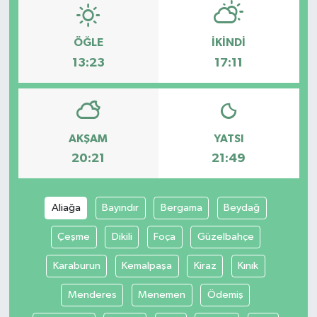
ÖĞLE
İKINDI
13:23
17:11
AKŞAM
YATSI
20:21
21:49
Aliağa
Bayındır
Bergama
Beydağ
Çeşme
Dikili
Foça
Güzelbahçe
Karaburun
Kemalpaşa
Kiraz
Kınık
Menderes
Menemen
Ödemiş