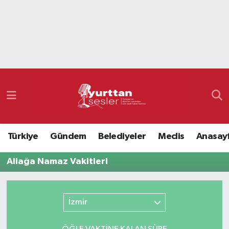
Nöbetçi Eczaneler
Hava Durumu
Namaz Vakitleri
Trafik Durumu
Türkiye
Gündem
Belediyeler
Meclis
Anasay
Süper Lig Puan Durumu ve Fikstür
Aliağa Namaz Vakitleri
Tüm Manşetler
Son Dakika Haberleri
İzmir
Haber Arşivi