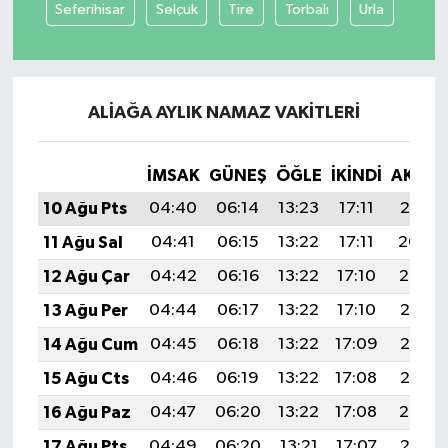
Seferihisar
Selçuk
Tire
Torbalı
Urla
ALIAĞA AYLIK NAMAZ VAKITLERI
İMSAK
GÜNEŞ
ÖĞLE
İKINDI
AKŞA
10 Ağu Pts
04:40
06:14
13:23
17:11
20:21
11 Ağu Sal
04:41
06:15
13:22
17:11
20:20
12 Ağu Çar
04:42
06:16
13:22
17:10
20:19
13 Ağu Per
04:44
06:17
13:22
17:10
20:17
14 Ağu Cum
04:45
06:18
13:22
17:09
20:16
15 Ağu Cts
04:46
06:19
13:22
17:08
20:15
16 Ağu Paz
04:47
06:20
13:22
17:08
20:14
17 Ağu Pts
04:49
06:20
13:21
17:07
20:12