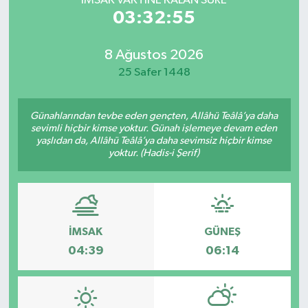
İMSAK VAKTİNE KALAN SÜRE
03:32:55
8 Ağustos 2026
25 Safer 1448
Günahlarından tevbe eden gençten, Allâhü Teâlâ’ya daha
sevimli hiçbir kimse yoktur. Günah işlemeye devam eden
yaşlıdan da, Allâhü Teâlâ’ya daha sevimsiz hiçbir kimse
yoktur. (Hadis-i Şerif)
İMSAK
GÜNEŞ
04:39
06:14