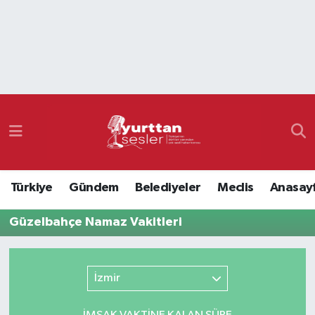
Nöbetçi Eczaneler
Hava Durumu
Namaz Vakitleri
Trafik Durumu
Türkiye
Gündem
Belediyeler
Meclis
Anasay
Süper Lig Puan Durumu ve Fikstür
Güzelbahçe Namaz Vakitleri
Tüm Manşetler
Son Dakika Haberleri
İzmir
Haber Arşivi