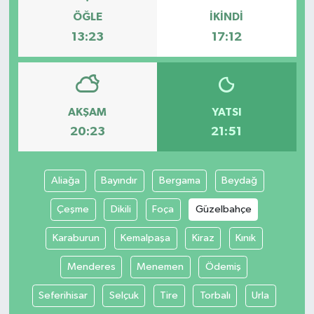
ÖĞLE
İKINDI
13:23
17:12
AKŞAM
YATSI
20:23
21:51
Aliağa
Bayındır
Bergama
Beydağ
Çeşme
Dikili
Foça
Güzelbahçe
Karaburun
Kemalpaşa
Kiraz
Kınık
Menderes
Menemen
Ödemiş
Seferihisar
Selçuk
Tire
Torbalı
Urla