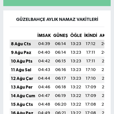
GÜZELBAHÇE AYLIK NAMAZ VAKITLERI
İMSAK
GÜNEŞ
ÖĞLE
İKINDI
AKŞA
8 Ağu Cts
04:39
06:14
13:23
17:12
20:23
9 Ağu Paz
04:40
06:14
13:23
17:11
20:22
10 Ağu Pts
04:42
06:15
13:23
17:11
20:21
11 Ağu Sal
04:43
06:16
13:23
17:10
20:19
12 Ağu Çar
04:44
06:17
13:23
17:10
20:18
13 Ağu Per
04:46
06:18
13:22
17:09
20:17
14 Ağu Cum
04:47
06:19
13:22
17:09
20:16
15 Ağu Cts
04:48
06:20
13:22
17:08
20:14
16 Ağu Paz
04:49
06:21
13:22
17:08
20:13