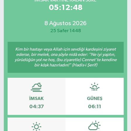
İMSAK VAKTİNE KALAN SÜRE
05:12:48
8 Ağustos 2026
25 Safer 1448
Kim bir hastayı veya Allah için sevdiği kardeşini ziyaret
ederse, bir melek, ona şöyle nidâ eder: "Ne iyi yaptın,
yürüdüğün yol ne hoş, (bu ziyaretle) Cennet’te kendine
bir köşk hazırladın!" (Hadis-i Şerif)
İMSAK
GÜNEŞ
04:37
06:11