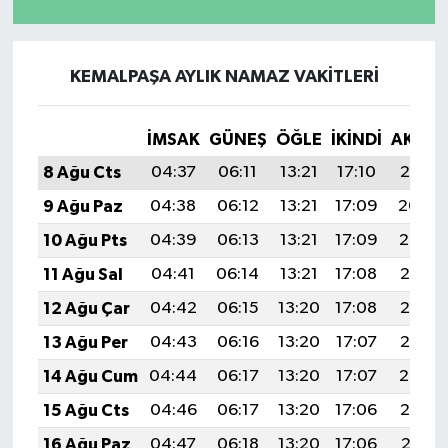
KEMALPAŞA AYLIK NAMAZ VAKITLERI
İMSAK
GÜNEŞ
ÖĞLE
İKINDI
AKŞA
8 Ağu Cts
04:37
06:11
13:21
17:10
20:21
9 Ağu Paz
04:38
06:12
13:21
17:09
20:20
10 Ağu Pts
04:39
06:13
13:21
17:09
20:19
11 Ağu Sal
04:41
06:14
13:21
17:08
20:17
12 Ağu Çar
04:42
06:15
13:20
17:08
20:16
13 Ağu Per
04:43
06:16
13:20
17:07
20:15
14 Ağu Cum
04:44
06:17
13:20
17:07
20:14
15 Ağu Cts
04:46
06:17
13:20
17:06
20:12
16 Ağu Paz
04:47
06:18
13:20
17:06
20:11