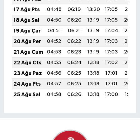
17 Ağu Pts
04:48
06:19
13:20
17:05
20:10
18 Ağu Sal
04:50
06:20
13:19
17:05
20:09
19 Ağu Çar
04:51
06:21
13:19
17:04
20:07
20 Ağu Per
04:52
06:22
13:19
17:03
20:06
21 Ağu Cum
04:53
06:23
13:19
17:03
20:04
22 Ağu Cts
04:55
06:24
13:18
17:02
20:03
23 Ağu Paz
04:56
06:25
13:18
17:01
20:02
24 Ağu Pts
04:57
06:25
13:18
17:01
20:00
25 Ağu Sal
04:58
06:26
13:18
17:00
19:59