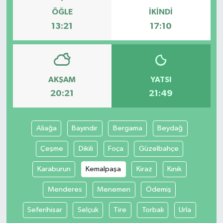
ÖĞLE
İKINDI
13:21
17:10
AKŞAM
YATSI
20:21
21:49
Aliağa
Bayındır
Bergama
Beydağ
Çeşme
Dikili
Foça
Güzelbahçe
Karaburun
Kemalpaşa
Kiraz
Kınık
Menderes
Menemen
Ödemiş
Seferihisar
Selçuk
Tire
Torbalı
Urla