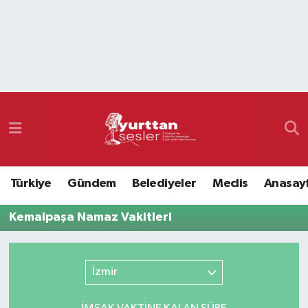
Nöbetçi Eczaneler
Hava Durumu
Namaz Vakitleri
Trafik Durumu
Türkiye
Gündem
Belediyeler
Meclis
Anasay
Süper Lig Puan Durumu ve Fikstür
Kemalpaşa Namaz Vakitleri
Tüm Manşetler
Son Dakika Haberleri
İzmir
Haber Arşivi