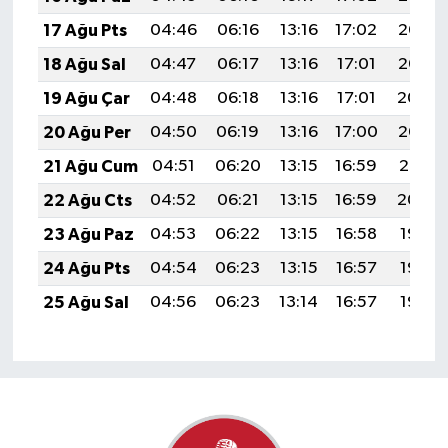
17 Ağu Pts
04:46
06:16
13:16
17:02
20:06
18 Ağu Sal
04:47
06:17
13:16
17:01
20:05
19 Ağu Çar
04:48
06:18
13:16
17:01
20:04
20 Ağu Per
04:50
06:19
13:16
17:00
20:02
21 Ağu Cum
04:51
06:20
13:15
16:59
20:01
22 Ağu Cts
04:52
06:21
13:15
16:59
20:00
23 Ağu Paz
04:53
06:22
13:15
16:58
19:58
24 Ağu Pts
04:54
06:23
13:15
16:57
19:57
25 Ağu Sal
04:56
06:23
13:14
16:57
19:55