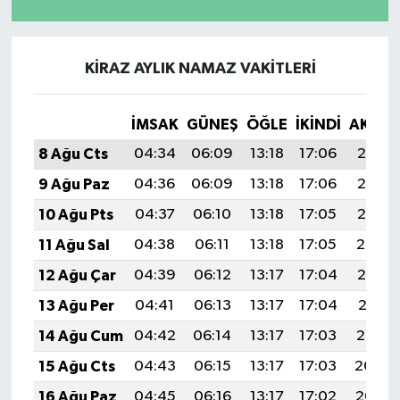
KIRAZ AYLIK NAMAZ VAKITLERI
İMSAK
GÜNEŞ
ÖĞLE
İKINDI
AKŞA
8 Ağu Cts
04:34
06:09
13:18
17:06
20:17
9 Ağu Paz
04:36
06:09
13:18
17:06
20:16
10 Ağu Pts
04:37
06:10
13:18
17:05
20:15
11 Ağu Sal
04:38
06:11
13:18
17:05
20:14
12 Ağu Çar
04:39
06:12
13:17
17:04
20:13
13 Ağu Per
04:41
06:13
13:17
17:04
20:11
14 Ağu Cum
04:42
06:14
13:17
17:03
20:10
15 Ağu Cts
04:43
06:15
13:17
17:03
20:09
16 Ağu Paz
04:45
06:16
13:17
17:02
20:08