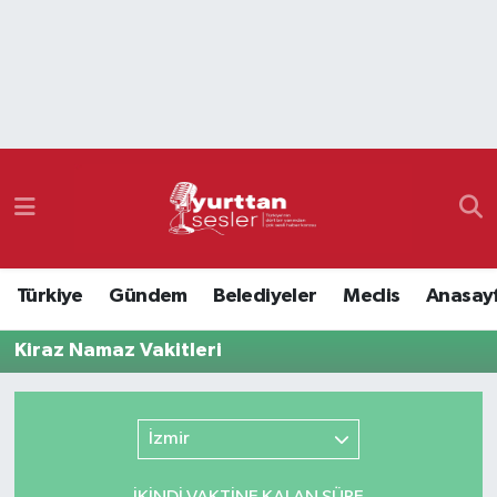
Nöbetçi Eczaneler
Hava Durumu
Namaz Vakitleri
Trafik Durumu
Türkiye
Gündem
Belediyeler
Meclis
Anasay
Süper Lig Puan Durumu ve Fikstür
Kiraz Namaz Vakitleri
Tüm Manşetler
Son Dakika Haberleri
İzmir
Haber Arşivi