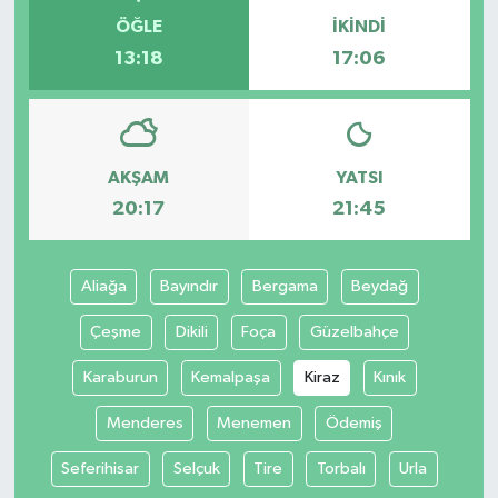
ÖĞLE
İKINDI
13:18
17:06
AKŞAM
YATSI
20:17
21:45
Aliağa
Bayındır
Bergama
Beydağ
Çeşme
Dikili
Foça
Güzelbahçe
Karaburun
Kemalpaşa
Kiraz
Kınık
Menderes
Menemen
Ödemiş
Seferihisar
Selçuk
Tire
Torbalı
Urla