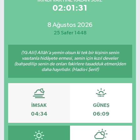
İKINDI VAKTİNE KALAN SÜRE
02:01:31
8 Ağustos 2026
25 Safer 1448
(Yâ Ali!) Allâh’a yemin olsun ki tek bir kişinin senin
vasıtanla hidâyete ermesi, senin için kızıl develer
(bahşedilip senin de onları fakirlere tasadduk etmen)den
daha hayırlıdır. (Hadis-i Şerif)
İMSAK
GÜNEŞ
04:34
06:09