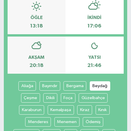
ÖĞLE
İKINDI
13:18
17:06
AKŞAM
YATSI
20:18
21:46
Aliağa
Bayındır
Bergama
Beydağ
Çeşme
Dikili
Foça
Güzelbahçe
Karaburun
Kemalpaşa
Kiraz
Kınık
Menderes
Menemen
Ödemiş