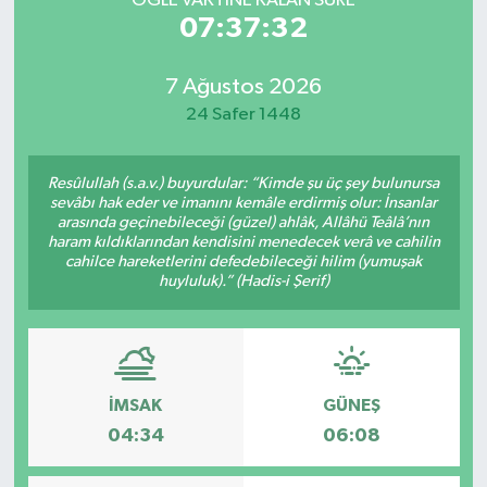
ÖĞLE VAKTİNE KALAN SÜRE
07:37:32
7 Ağustos 2026
24 Safer 1448
Resûlullah (s.a.v.) buyurdular: “Kimde şu üç şey bulunursa
sevâbı hak eder ve imanını kemâle erdirmiş olur: İnsanlar
arasında geçinebileceği (güzel) ahlâk, Allâhü Teâlâ’nın
haram kıldıklarından kendisini menedecek verâ ve cahilin
cahilce hareketlerini defedebileceği hilim (yumuşak
huyluluk).” (Hadis-i Şerif)
İMSAK
GÜNEŞ
04:34
06:08