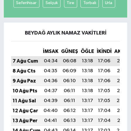
Seferihisar
Selçuk
Tire
Torbalı
Urla
BEYDAĞ AYLIK NAMAZ VAKITLERI
İMSAK
GÜNEŞ
ÖĞLE
İKINDI
AKŞA
7 Ağu Cum
04:34
06:08
13:18
17:06
20:18
8 Ağu Cts
04:35
06:09
13:18
17:06
20:17
9 Ağu Paz
04:36
06:10
13:18
17:06
20:16
10 Ağu Pts
04:37
06:11
13:18
17:05
20:15
11 Ağu Sal
04:39
06:11
13:17
17:05
20:14
12 Ağu Çar
04:40
06:12
13:17
17:04
20:12
13 Ağu Per
04:41
06:13
13:17
17:04
20:11
14 Ağu Cum
04:43
06:14
13:17
17:03
20:10