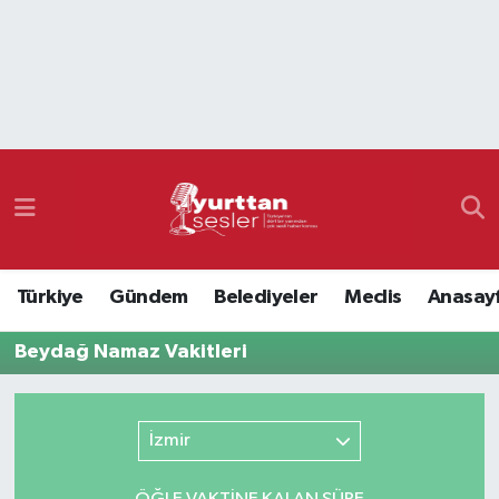
Nöbetçi Eczaneler
Hava Durumu
Namaz Vakitleri
Trafik Durumu
Türkiye
Gündem
Belediyeler
Meclis
Anasay
Süper Lig Puan Durumu ve Fikstür
Beydağ Namaz Vakitleri
Tüm Manşetler
Son Dakika Haberleri
İzmir
Haber Arşivi