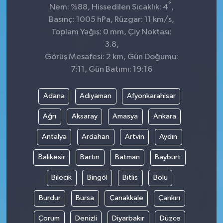
°
Nem: %88, Hissedilen Sıcaklık: 4
,
Basınç: 1005 hPa, Rüzgar: 11 km/s,
Toplam Yağış: 0 mm, Çiy Noktası:
3.8,
Görüş Mesafesi: 2 km, Gün Doğumu:
7:11, Gün Batımı: 19:16
Adana
Adıyaman
Afyonkarahisar
Ağrı
Aksaray
Amasya
Ankara
Antalya
Ardahan
Artvin
Aydın
Balıkesir
Bartın
Batman
Bayburt
Bilecik
Bingöl
Bitlis
Bolu
Burdur
Bursa
Çanakkale
Çankırı
Çorum
Denizli
Diyarbakır
Düzce