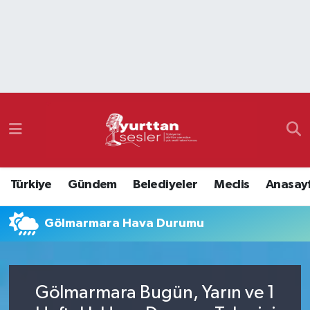
Nöbetçi Eczaneler
Hava Durumu
Namaz Vakitleri
Trafik Durumu
Türkiye
Gündem
Belediyeler
Meclis
Anasay
Süper Lig Puan Durumu ve Fikstür
Gölmarmara Hava Durumu
Tüm Manşetler
Son Dakika Haberleri
Gölmarmara Bugün, Yarın ve 1
Haber Arşivi