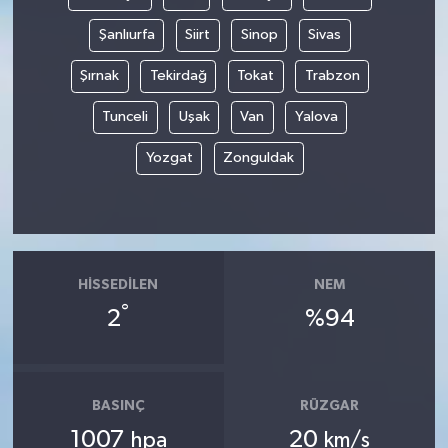
Şanlıurfa
Siirt
Sinop
Sivas
Şırnak
Tekirdağ
Tokat
Trabzon
Tunceli
Uşak
Van
Yalova
Yozgat
Zonguldak
HISSEDILEN
NEM
°
2
%94
BASINÇ
RÜZGAR
1007
20
hpa
km/s