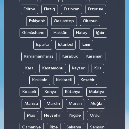
Edirne
Elazığ
Erzincan
Erzurum
Eskişehir
Gaziantep
Giresun
Gümüşhane
Hakkâri
Hatay
Iğdır
Isparta
İstanbul
İzmir
Kahramanmaraş
Karabük
Karaman
Kars
Kastamonu
Kayseri
Kilis
Kırıkkale
Kırklareli
Kırşehir
Kocaeli
Konya
Kütahya
Malatya
Manisa
Mardin
Mersin
Muğla
Muş
Nevşehir
Niğde
Ordu
Osmaniye
Rize
Sakarya
Samsun