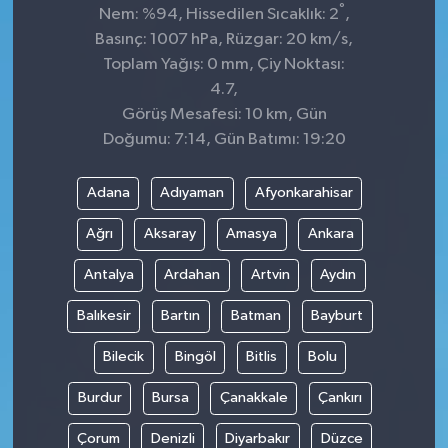
°
Nem: %94, Hissedilen Sıcaklık: 2
,
Basınç: 1007 hPa, Rüzgar: 20 km/s,
Toplam Yağış: 0 mm, Çiy Noktası:
4.7,
Görüş Mesafesi: 10 km, Gün
Doğumu: 7:14, Gün Batımı: 19:20
Adana
Adıyaman
Afyonkarahisar
Ağrı
Aksaray
Amasya
Ankara
Antalya
Ardahan
Artvin
Aydın
Balıkesir
Bartın
Batman
Bayburt
Bilecik
Bingöl
Bitlis
Bolu
Burdur
Bursa
Çanakkale
Çankırı
Çorum
Denizli
Diyarbakır
Düzce