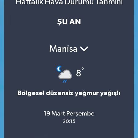
Haftalık Hava Durumu Tahmini
ŞU AN
Manisa
°
8
Bölgesel düzensiz yağmur yağışlı
19 Mart Perşembe
20:15