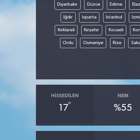
Diyarbakır
Düzce
Edirne
Elaz
Iğdır
Isparta
İstanbul
İzmi
Kırklareli
Kırşehir
Kocaeli
Ko
Ordu
Osmaniye
Rize
Sak
HISSEDILEN
NEM
°
17
%55