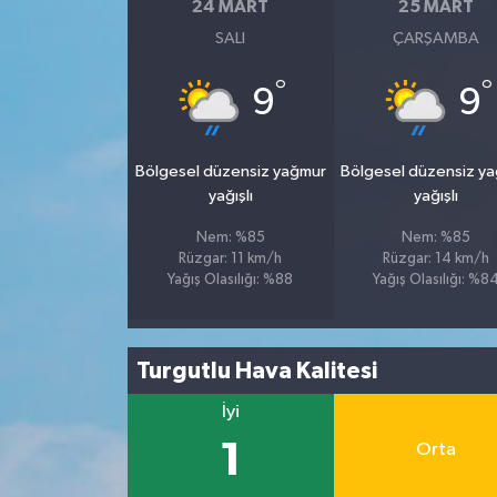
24 MART
25 MART
SALI
ÇARŞAMBA
°
°
9
9
Bölgesel düzensiz yağmur
Bölgesel düzensiz y
yağışlı
yağışlı
Nem: %85
Nem: %85
Rüzgar: 11 km/h
Rüzgar: 14 km/h
Yağış Olasılığı: %88
Yağış Olasılığı: %8
Turgutlu Hava Kalitesi
İyi
1
Orta