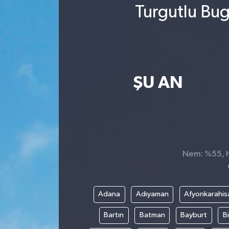
Turgutlu Bug
ŞU AN
Nem: %55, Hi
Adana
Adıyaman
Afyonkarahis
Bartın
Batman
Bayburt
Bi