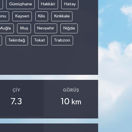
Gümüşhane
Hakkâri
Hatay
onu
Kayseri
Kilis
Kırıkkale
Muğla
Muş
Nevşehir
Niğde
Tekirdağ
Tokat
Trabzon
ÇIY
GÖRÜŞ
7.3
10
km