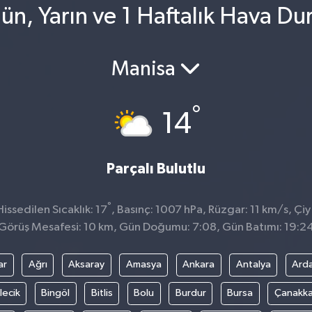
ün, Yarın ve 1 Haftalık Hava D
Manisa
°
14
Parçalı Bulutlu
°
ssedilen Sıcaklık: 17
, Basınç: 1007 hPa, Rüzgar: 11 km/s, Çiy
Görüş Mesafesi: 10 km, Gün Doğumu: 7:08, Gün Batımı: 19:2
ar
Ağrı
Aksaray
Amasya
Ankara
Antalya
Ard
lecik
Bingöl
Bitlis
Bolu
Burdur
Bursa
Çanakka