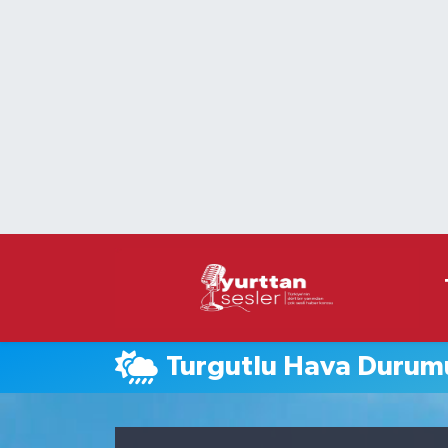
Nöbetçi Eczaneler
Hava Durumu
Namaz Vakitleri
Trafik Durumu
Süper Lig Puan Durumu ve Fikstür
Tüm Manşetler
Turgutlu Hava Durum
Son Dakika Haberleri
Haber Arşivi