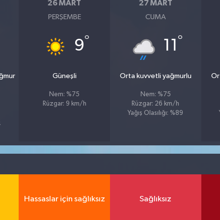
26 MART
27 MART
PERŞEMBE
CUMA
°
°
9
11
ağmur
Güneşli
Orta kuvvetli yağmurlu
Or
Nem: %75
Nem: %75
Rüzgar: 9 km/h
Rüzgar: 26 km/h
Yağış Olasılığı: %89
4
Hassaslar için sağlıksız
Sağlıksız