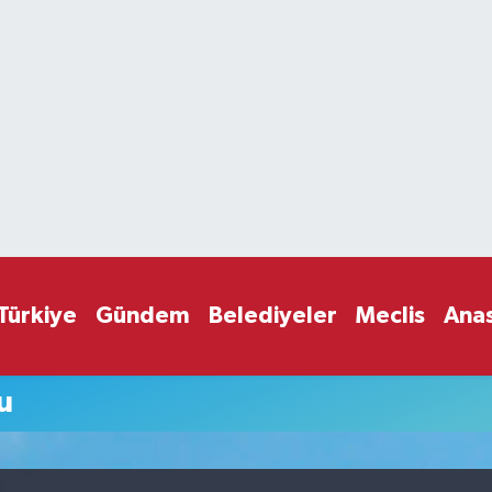
Türkiye
Gündem
Belediyeler
Meclis
Ana
u