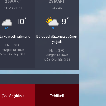
28 MART
29 MART
CUMARTESI
PAZAR
°
°
10
9
ta kuvvetli yağmurlu
Bölgesel düzensiz yağmur
yağışlı
Nem: %80
Rüzgar: 15 km/h
Nem: %70
Yağış Olasılığı: %88
Rüzgar: 13 km/h
Yağış Olasılığı: %89
Çok Sağlıksız
Tehlikeli