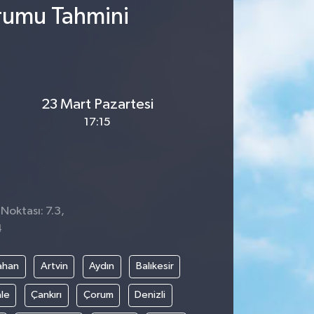
urumu Tahmini
23 Mart Pazartesi
17:15
 Noktası: 7.3,
4
ahan
Artvin
Aydın
Balıkesir
le
Çankırı
Çorum
Denizli