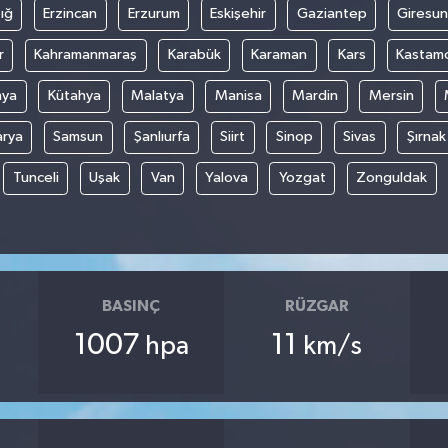
ığ
Erzincan
Erzurum
Eskişehir
Gaziantep
Giresun
r
Kahramanmaraş
Karabük
Karaman
Kars
Kastam
nya
Kütahya
Malatya
Manisa
Mardin
Mersin
arya
Samsun
Şanlıurfa
Siirt
Sinop
Sivas
Şırnak
Tunceli
Uşak
Van
Yalova
Yozgat
Zonguldak
BASINÇ
RÜZGAR
1007
11
hpa
km/s