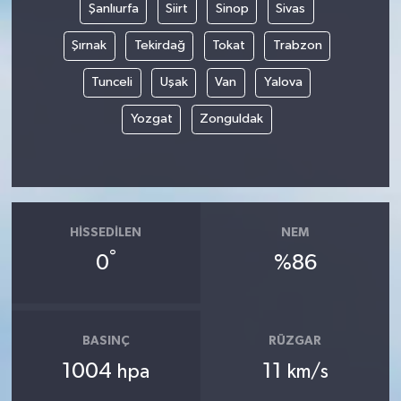
Şanlıurfa
Siirt
Sinop
Sivas
Şırnak
Tekirdağ
Tokat
Trabzon
Tunceli
Uşak
Van
Yalova
Yozgat
Zonguldak
HISSEDILEN
NEM
°
0
%86
BASINÇ
RÜZGAR
1004
11
hpa
km/s