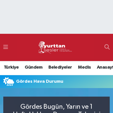
Nöbetçi Eczaneler
Hava Durumu
Namaz Vakitleri
Trafik Durumu
Türkiye
Gündem
Belediyeler
Meclis
Anasay
Süper Lig Puan Durumu ve Fikstür
Gördes Hava Durumu
Tüm Manşetler
Son Dakika Haberleri
Gördes Bugün, Yarın ve 1
Haber Arşivi