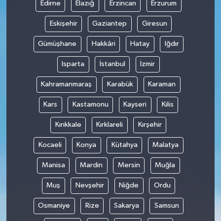
Edirne
Elazığ
Erzincan
Erzurum
Eskişehir
Gaziantep
Giresun
Gümüşhane
Hakkâri
Hatay
Iğdır
Isparta
İstanbul
İzmir
Kahramanmaraş
Karabük
Karaman
Kars
Kastamonu
Kayseri
Kilis
Kırıkkale
Kırklareli
Kırşehir
Kocaeli
Konya
Kütahya
Malatya
Manisa
Mardin
Mersin
Muğla
Muş
Nevşehir
Niğde
Ordu
Osmaniye
Rize
Sakarya
Samsun