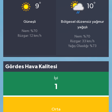
°
°
9
10
Güneşli
Bölgesel düzensiz yağmur
yağışlı
Nem: %70
Rüzgar: 12 km/h
Nem: %70
Rüzgar: 33 km/h
Yağış Olasılığı: %73
Gördes Hava Kalitesi
İyi
1
Orta