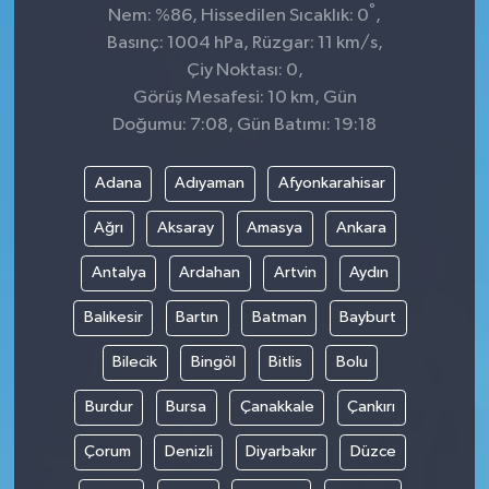
°
Nem: %86, Hissedilen Sıcaklık: 0
,
Basınç: 1004 hPa, Rüzgar: 11 km/s,
Çiy Noktası: 0,
Görüş Mesafesi: 10 km, Gün
Doğumu: 7:08, Gün Batımı: 19:18
Adana
Adıyaman
Afyonkarahisar
Ağrı
Aksaray
Amasya
Ankara
Antalya
Ardahan
Artvin
Aydın
Balıkesir
Bartın
Batman
Bayburt
Bilecik
Bingöl
Bitlis
Bolu
Burdur
Bursa
Çanakkale
Çankırı
Çorum
Denizli
Diyarbakır
Düzce