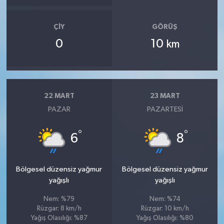
ÇIY
GÖRÜŞ
0
10
km
22 MART
23 MART
PAZAR
PAZARTESI
°
°
6
8
Bölgesel düzensiz yağmur
Bölgesel düzensiz yağmur
yağışlı
yağışlı
Nem: %79
Nem: %74
Rüzgar: 8 km/h
Rüzgar: 10 km/h
Yağış Olasılığı: %87
Yağış Olasılığı: %80