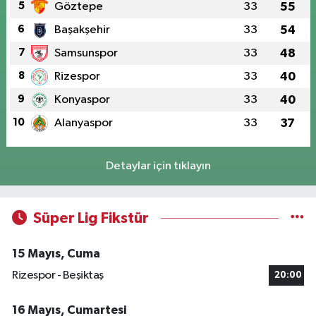
5
Göztepe
33
55
6
Başakşehir
33
54
7
Samsunspor
33
48
8
Rizespor
33
40
9
Konyaspor
33
40
10
Alanyaspor
33
37
Detaylar için tıklayın
Süper Lig Fikstür
15 Mayıs, Cuma
Rizespor - Beşiktaş
20:00
16 Mayıs, Cumartesi