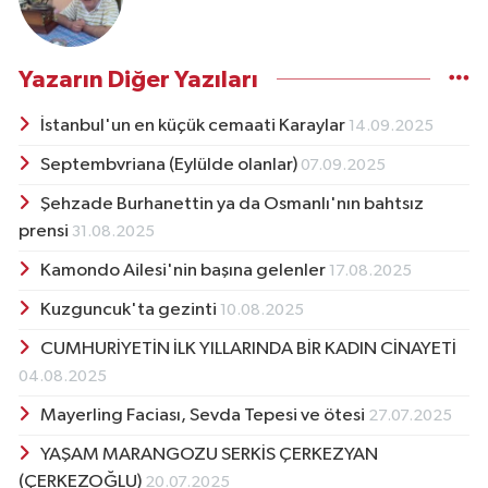
Yazarın Diğer Yazıları
İstanbul'un en küçük cemaati Karaylar
14.09.2025
Septembvriana (Eylülde olanlar)
07.09.2025
Şehzade Burhanettin ya da Osmanlı'nın bahtsız
prensi
31.08.2025
Kamondo Ailesi'nin başına gelenler
17.08.2025
Kuzguncuk'ta gezinti
10.08.2025
CUMHURİYETİN İLK YILLARINDA BİR KADIN CİNAYETİ
04.08.2025
Mayerling Faciası, Sevda Tepesi ve ötesi
27.07.2025
YAŞAM MARANGOZU SERKİS ÇERKEZYAN
(ÇERKEZOĞLU)
20.07.2025