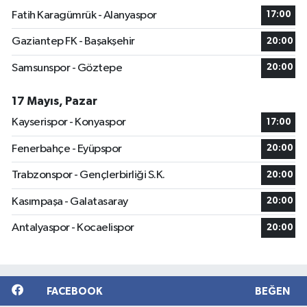
Fatih Karagümrük - Alanyaspor
17:00
Gaziantep FK - Başakşehir
20:00
Samsunspor - Göztepe
20:00
17 Mayıs, Pazar
Kayserispor - Konyaspor
17:00
Fenerbahçe - Eyüpspor
20:00
Trabzonspor - Gençlerbirliği S.K.
20:00
Kasımpaşa - Galatasaray
20:00
Antalyaspor - Kocaelispor
20:00
FACEBOOK
BEĞEN