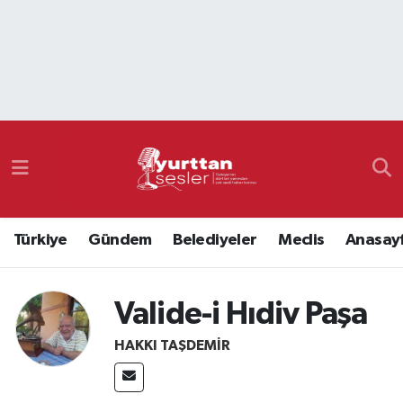
Nöbetçi Eczaneler
Hava Durumu
Namaz Vakitleri
Trafik Durumu
Türkiye
Gündem
Belediyeler
Meclis
Anasay
Süper Lig Puan Durumu ve Fikstür
Tüm Manşetler
Valide-i Hıdiv Paşa
Son Dakika Haberleri
HAKKI TAŞDEMIR
Haber Arşivi