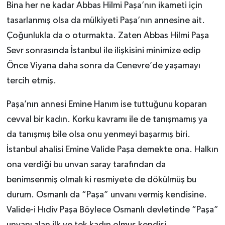
Bina her ne kadar Abbas Hilmi Paşa’nın ikameti için
tasarlanmış olsa da mülkiyeti Paşa’nın annesine ait.
Çoğunlukla da o oturmakta. Zaten Abbas Hilmi Paşa
Sevr sonrasında İstanbul ile ilişkisini minimize edip
Önce Viyana daha sonra da Cenevre’de yaşamayı
tercih etmiş.
Paşa’nın annesi Emine Hanım ise tuttuğunu koparan
cevval bir kadın. Korku kavramı ile de tanışmamış ya
da tanışmış bile olsa onu yenmeyi başarmış biri.
İstanbul ahalisi Emine Valide Paşa demekte ona. Halkın
ona verdiği bu unvan saray tarafından da
benimsenmiş olmalı ki resmiyete de dökülmüş bu
durum. Osmanlı da “Paşa” unvanı vermiş kendisine.
Valide-i Hıdiv Paşa Böylece Osmanlı devletinde “Paşa”
unvanı alan ilk ve tek kadın olmuş kendisi.