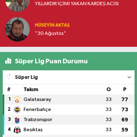
YILLARDIR İÇİMİ YAKAN KARDEŞ ACISI
HÜSEYIN AKTAŞ
"30 Ağustos"
Süper Lig Puan Durumu
Süper Lig
#
Takım
O
P
1
Galatasaray
33
77
2
Fenerbahçe
33
73
3
Trabzonspor
33
69
4
Beşiktaş
33
59