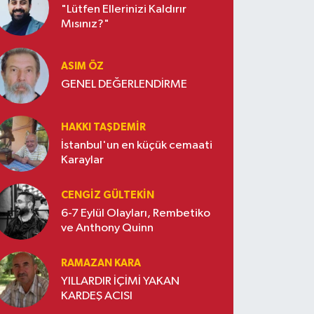
"Lütfen Ellerinizi Kaldırır
Mısınız?"
ASIM ÖZ
GENEL DEĞERLENDİRME
HAKKI TAŞDEMIR
İstanbul'un en küçük cemaati
Karaylar
CENGIZ GÜLTEKIN
6-7 Eylül Olayları, Rembetiko
ve Anthony Quinn
RAMAZAN KARA
YILLARDIR İÇİMİ YAKAN
KARDEŞ ACISI