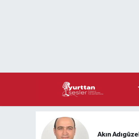
Nöbetçi Eczaneler
Hava Durumu
Namaz Vakitleri
Trafik Durumu
Süper Lig Puan Durumu ve Fikstür
Tüm Manşetler
Son Dakika Haberleri
Akın Adıgüze
Haber Arşivi