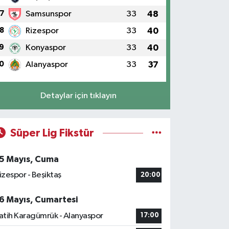
7
Samsunspor
33
48
8
Rizespor
33
40
9
Konyaspor
33
40
0
Alanyaspor
33
37
Detaylar için tıklayın
Süper Lig Fikstür
5 Mayıs, Cuma
izespor - Beşiktaş
20:00
6 Mayıs, Cumartesi
atih Karagümrük - Alanyaspor
17:00