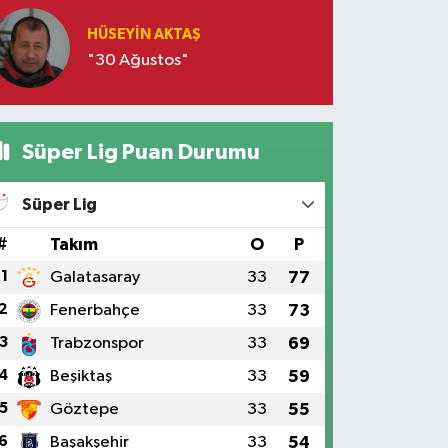
HÜSEYIN AKTAŞ
"30 Ağustos"
Süper Lig Puan Durumu
Süper Lig
#
Takım
O
P
1
Galatasaray
33
77
2
Fenerbahçe
33
73
3
Trabzonspor
33
69
4
Beşiktaş
33
59
5
Göztepe
33
55
6
Başakşehir
33
54