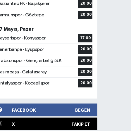
aziantep FK - Başakşehir
20:00
amsunspor - Göztepe
20:00
7 Mayıs, Pazar
ayserispor - Konyaspor
17:00
enerbahçe - Eyüpspor
20:00
rabzonspor - Gençlerbirliği S.K.
20:00
asımpaşa - Galatasaray
20:00
ntalyaspor - Kocaelispor
20:00
FACEBOOK
BEĞEN
X
TAKIP ET