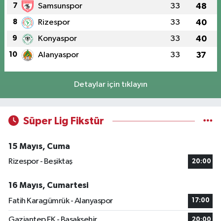
7
Samsunspor
33
48
8
Rizespor
33
40
9
Konyaspor
33
40
10
Alanyaspor
33
37
Detaylar için tıklayın
Süper Lig Fikstür
15 Mayıs, Cuma
Rizespor - Beşiktaş
20:00
16 Mayıs, Cumartesi
Fatih Karagümrük - Alanyaspor
17:00
Gaziantep FK - Başakşehir
20:00