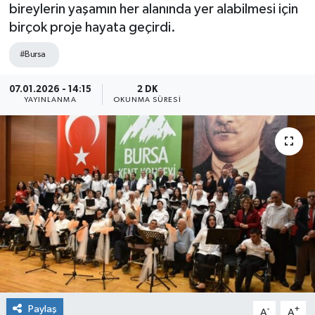
bireylerin yaşamın her alanında yer alabilmesi için
birçok proje hayata geçirdi.
#Bursa
07.01.2026 - 14:15
2 DK
YAYINLANMA
OKUNMA SÜRESI
Paylaş
-
+
A
A