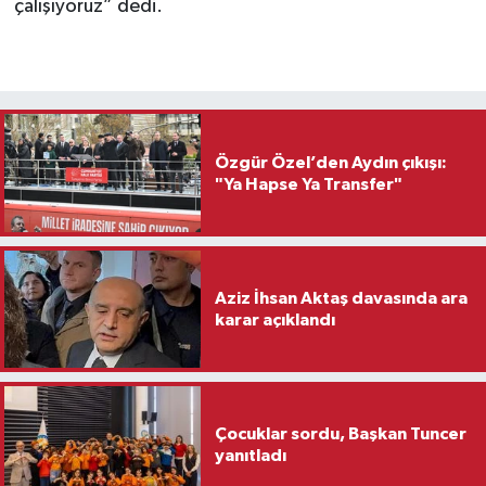
çalışıyoruz” dedi.
Özgür Özel’den Aydın çıkışı:
"Ya Hapse Ya Transfer"
Aziz İhsan Aktaş davasında ara
karar açıklandı
Çocuklar sordu, Başkan Tuncer
yanıtladı