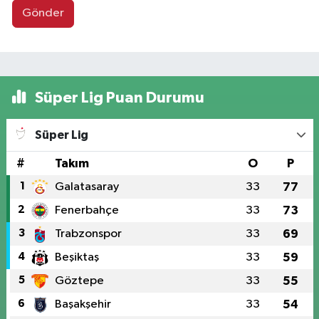
Gönder
Süper Lig Puan Durumu
Süper Lig
#
Takım
O
P
1
Galatasaray
33
77
2
Fenerbahçe
33
73
3
Trabzonspor
33
69
4
Beşiktaş
33
59
5
Göztepe
33
55
6
Başakşehir
33
54