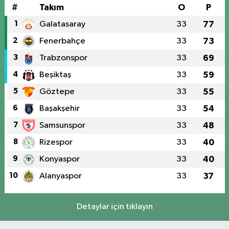
#
Takım
O
P
1
Galatasaray
33
77
2
Fenerbahçe
33
73
3
Trabzonspor
33
69
4
Beşiktaş
33
59
5
Göztepe
33
55
6
Başakşehir
33
54
7
Samsunspor
33
48
8
Rizespor
33
40
9
Konyaspor
33
40
10
Alanyaspor
33
37
Detaylar için tıklayın