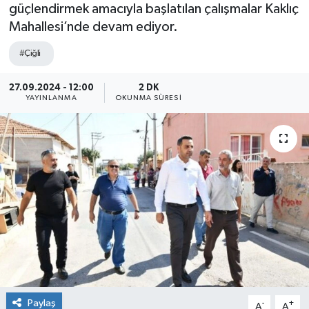
güçlendirmek amacıyla başlatılan çalışmalar Kaklıç
Mahallesi’nde devam ediyor.
#Çiğli
27.09.2024 - 12:00
2 DK
YAYINLANMA
OKUNMA SÜRESI
Paylaş
-
+
A
A