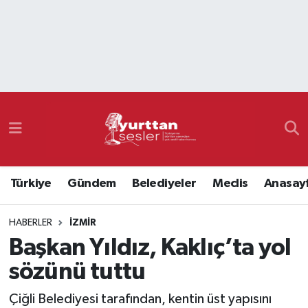
Nöbetçi Eczaneler
Hava Durumu
Namaz Vakitleri
Trafik Durumu
Türkiye
Gündem
Belediyeler
Meclis
Anasay
Süper Lig Puan Durumu ve Fikstür
HABERLER
İZMIR
Tüm Manşetler
Başkan Yıldız, Kaklıç’ta yol
Son Dakika Haberleri
sözünü tuttu
Haber Arşivi
Çiğli Belediyesi tarafından, kentin üst yapısını