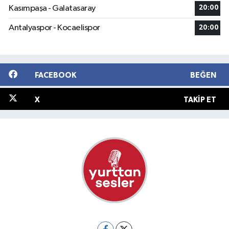
Kasımpaşa - Galatasaray
20:00
Antalyaspor - Kocaelispor
20:00
FACEBOOK
BEĞEN
X
TAKIP ET