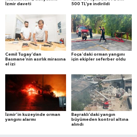
İzmir daveti
500 TL’ye indirildi
Cemil Tugay’dan
Foça'daki orman yangını
Basmane’nin asırlık mirasına
için ekipler seferber oldu
el izi
İzmir’in kuzeyinde orman
Bayraklı’daki yangın
yangını alarmı
büyümeden kontrol altına
alındı