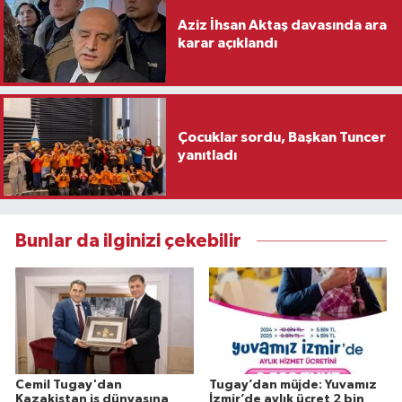
Aziz İhsan Aktaş davasında ara
karar açıklandı
Çocuklar sordu, Başkan Tuncer
yanıtladı
Bunlar da ilginizi çekebilir
Cemil Tugay'dan
Tugay’dan müjde: Yuvamız
Kazakistan iş dünyasına
İzmir’de aylık ücret 2 bin