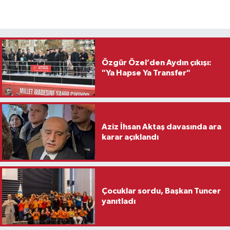
Özgür Özel’den Aydın çıkışı:
"Ya Hapse Ya Transfer"
Aziz İhsan Aktaş davasında ara
karar açıklandı
Çocuklar sordu, Başkan Tuncer
yanıtladı