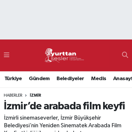
Nöbetçi Eczaneler
Hava Durumu
Namaz Vakitleri
Trafik Durumu
Türkiye
Gündem
Belediyeler
Meclis
Anasay
Süper Lig Puan Durumu ve Fikstür
HABERLER
İZMIR
Tüm Manşetler
İzmir’de arabada film keyfi
Son Dakika Haberleri
İzmirli sinemaseverler, İzmir Büyükşehir
Belediyesi’nin Yeniden Sinematek Arabada Film
Haber Arşivi