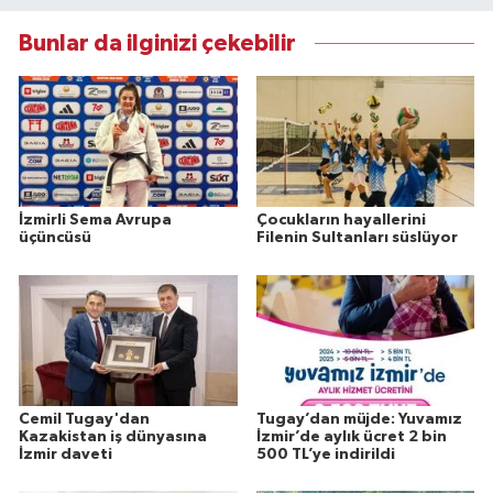
Bunlar da ilginizi çekebilir
İzmirli Sema Avrupa
Çocukların hayallerini
üçüncüsü
Filenin Sultanları süslüyor
Cemil Tugay'dan
Tugay’dan müjde: Yuvamız
Kazakistan iş dünyasına
İzmir’de aylık ücret 2 bin
İzmir daveti
500 TL’ye indirildi