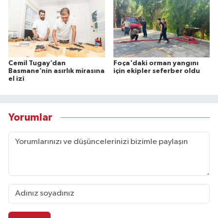
Cemil Tugay’dan
Foça'daki orman yangını
Basmane’nin asırlık mirasına
için ekipler seferber oldu
el izi
Yorumlar