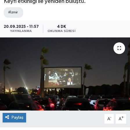
Keyfi etkinliği ile yeniden buluştu.
#İzmir
20.09.2025 - 11:57
4 DK
YAYINLANMA
OKUNMA SÜRESI
Paylaş
-
+
A
A