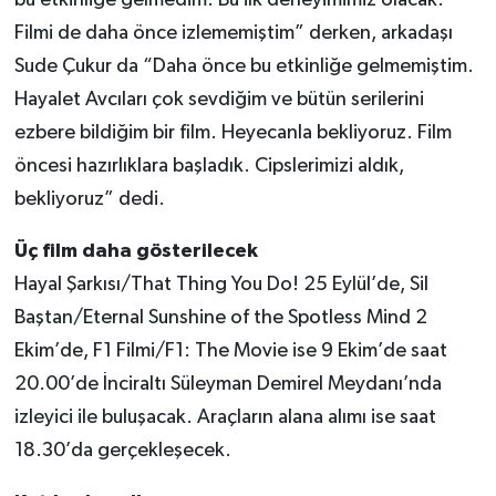
bu etkinliğe gelmedim. Bu ilk deneyimimiz olacak.
Filmi de daha önce izlememiştim” derken, arkadaşı
Sude Çukur da “Daha önce bu etkinliğe gelmemiştim.
Hayalet Avcıları çok sevdiğim ve bütün serilerini
ezbere bildiğim bir film. Heyecanla bekliyoruz. Film
öncesi hazırlıklara başladık. Cipslerimizi aldık,
bekliyoruz” dedi.
Üç film daha gösterilecek
Hayal Şarkısı/That Thing You Do! 25 Eylül’de, Sil
Baştan/Eternal Sunshine of the Spotless Mind 2
Ekim’de, F1 Filmi/F1: The Movie ise 9 Ekim’de saat
20.00’de İnciraltı Süleyman Demirel Meydanı’nda
izleyici ile buluşacak. Araçların alana alımı ise saat
18.30’da gerçekleşecek.