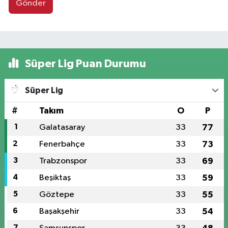
Gönder
Süper Lig Puan Durumu
Süper Lig
#
Takım
O
P
1
Galatasaray
33
77
2
Fenerbahçe
33
73
3
Trabzonspor
33
69
4
Beşiktaş
33
59
5
Göztepe
33
55
6
Başakşehir
33
54
7