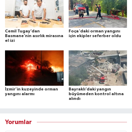
Cemil Tugay’dan
Foça'daki orman yangını
Basmane’nin asırlık mirasına
için ekipler seferber oldu
el izi
İzmir’in kuzeyinde orman
Bayraklı’daki yangın
yangını alarmı
büyümeden kontrol altına
alındı
Yorumlar