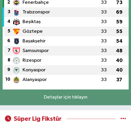
2
Fenerbahçe
33
73
3
Trabzonspor
33
69
4
Beşiktaş
33
59
5
Göztepe
33
55
6
Başakşehir
33
54
7
Samsunspor
33
48
8
Rizespor
33
40
9
Konyaspor
33
40
10
Alanyaspor
33
37
Detaylar için tıklayın
Süper Lig Fikstür