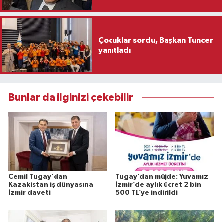
Çocuklar sordu, Başkan Tuncer
yanıtladı
Bunlar da ilginizi çekebilir
Cemil Tugay'dan
Tugay’dan müjde: Yuvamız
Kazakistan iş dünyasına
İzmir’de aylık ücret 2 bin
İzmir daveti
500 TL’ye indirildi