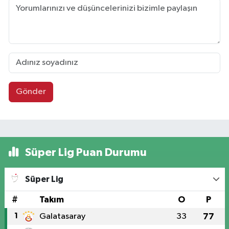
Gönder
Süper Lig Puan Durumu
Süper Lig
#
Takım
O
P
1
Galatasaray
33
77