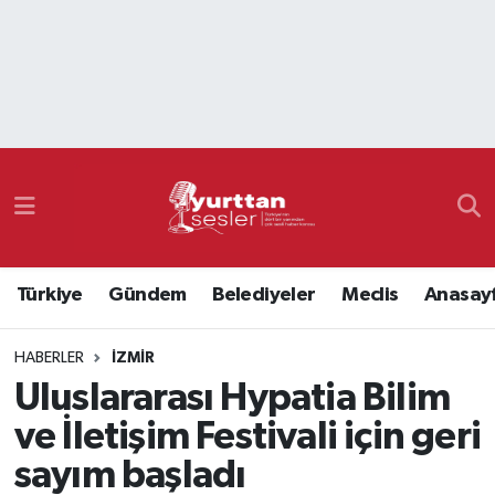
Nöbetçi Eczaneler
Hava Durumu
Namaz Vakitleri
Trafik Durumu
Türkiye
Gündem
Belediyeler
Meclis
Anasay
Süper Lig Puan Durumu ve Fikstür
HABERLER
İZMIR
Tüm Manşetler
Uluslararası Hypatia Bilim
Son Dakika Haberleri
ve İletişim Festivali için geri
sayım başladı
Haber Arşivi