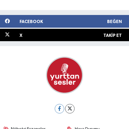
FACEBOOK
BEĞEN
X
TAKIP ET
Nöbetçi Eczaneler
Hava Durumu