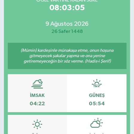
ÖĞLE VAKTİNE KALAN SÜRE
08:03:05
9 Ağustos 2026
26 Safer 1448
(Mümin) kardeşinle münakaşa etme, onun hoşuna
gitmeyecek şakalar yapma ve ona yerine
getiremeyeceğin bir söz verme. (Hadis-i Şerif)
İMSAK
GÜNEŞ
04:22
05:54