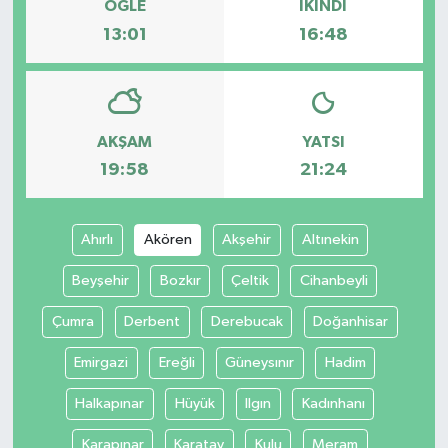
ÖĞLE
İKINDI
13:01
16:48
AKŞAM
YATSI
19:58
21:24
Ahırlı
Akören
Akşehir
Altınekin
Beyşehir
Bozkır
Çeltik
Cihanbeyli
Çumra
Derbent
Derebucak
Doğanhisar
Emirgazi
Ereğli
Güneysınır
Hadim
Halkapınar
Hüyük
Ilgın
Kadınhanı
Karapınar
Karatay
Kulu
Meram