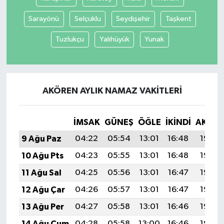
Sarayönü
Selçuklu
Seydişehir
Taşkent
Tuzlukçu
Yalıhüyük
Yunak
AKÖREN AYLIK NAMAZ VAKITLERI
İMSAK
GÜNEŞ
ÖĞLE
İKINDI
AKŞA
9 Ağu Paz
04:22
05:54
13:01
16:48
19:58
10 Ağu Pts
04:23
05:55
13:01
16:48
19:57
11 Ağu Sal
04:25
05:56
13:01
16:47
19:56
12 Ağu Çar
04:26
05:57
13:01
16:47
19:55
13 Ağu Per
04:27
05:58
13:01
16:46
19:53
14 Ağu Cum
04:28
05:58
13:00
16:46
19:52