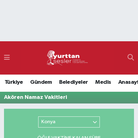
Nöbetçi Eczaneler
Hava Durumu
Namaz Vakitleri
Trafik Durumu
Türkiye
Gündem
Belediyeler
Meclis
Anasay
Süper Lig Puan Durumu ve Fikstür
Akören Namaz Vakitleri
Tüm Manşetler
Son Dakika Haberleri
Konya
Haber Arşivi