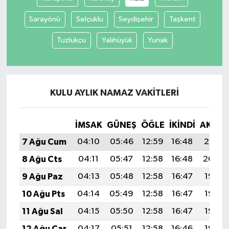
Sarayönü
Selçuklu
Seydişehir
Taşkent
Tuzlukçu
Yalıhüyük
Yunak
KULU AYLIK NAMAZ VAKITLERI
İMSAK
GÜNEŞ
ÖĞLE
İKINDI
AKŞA
7 Ağu Cum
04:10
05:46
12:59
16:48
20:01
8 Ağu Cts
04:11
05:47
12:58
16:48
20:00
9 Ağu Paz
04:13
05:48
12:58
16:47
19:58
10 Ağu Pts
04:14
05:49
12:58
16:47
19:57
11 Ağu Sal
04:15
05:50
12:58
16:47
19:56
12 Ağu Çar
04:17
05:51
12:58
16:46
19:55