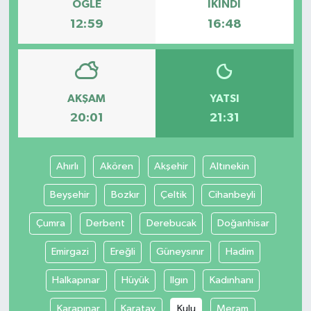
ÖĞLE
İKINDI
12:59
16:48
AKŞAM
YATSI
20:01
21:31
Ahırlı
Akören
Akşehir
Altınekin
Beyşehir
Bozkır
Çeltik
Cihanbeyli
Çumra
Derbent
Derebucak
Doğanhisar
Emirgazi
Ereğli
Güneysınır
Hadim
Halkapınar
Hüyük
Ilgın
Kadınhanı
Karapınar
Karatay
Kulu
Meram