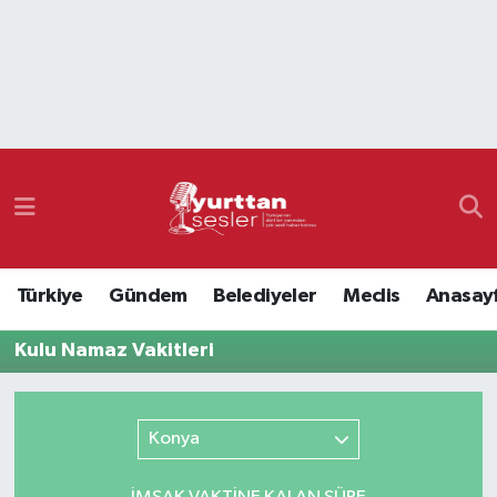
Nöbetçi Eczaneler
Hava Durumu
Namaz Vakitleri
Trafik Durumu
Türkiye
Gündem
Belediyeler
Meclis
Anasay
Süper Lig Puan Durumu ve Fikstür
Kulu Namaz Vakitleri
Tüm Manşetler
Son Dakika Haberleri
Konya
Haber Arşivi