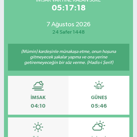
İMSAK VAKTİNE KALAN SÜRE
05:17:18
7 Ağustos 2026
24 Safer 1448
(Mümin) kardeşinle münakaşa etme, onun hoşuna
gitmeyecek şakalar yapma ve ona yerine
getiremeyeceğin bir söz verme. (Hadis-i Şerif)
İMSAK
GÜNEŞ
04:10
05:46