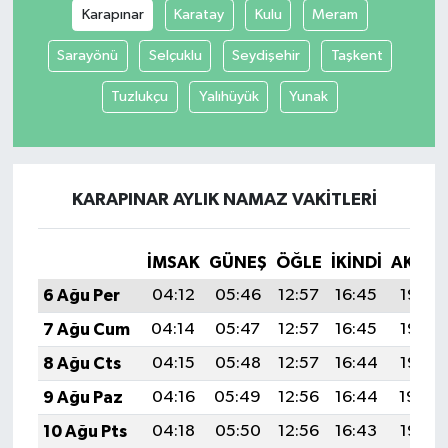
Karapınar
Karatay
Kulu
Meram
Sarayönü
Selçuklu
Seydişehir
Taşkent
Tuzlukçu
Yalıhüyük
Yunak
KARAPINAR AYLIK NAMAZ VAKITLERI
İMSAK
GÜNEŞ
ÖĞLE
İKINDI
AKŞA
6 Ağu Per
04:12
05:46
12:57
16:45
19:57
7 Ağu Cum
04:14
05:47
12:57
16:45
19:56
8 Ağu Cts
04:15
05:48
12:57
16:44
19:55
9 Ağu Paz
04:16
05:49
12:56
16:44
19:54
10 Ağu Pts
04:18
05:50
12:56
16:43
19:53