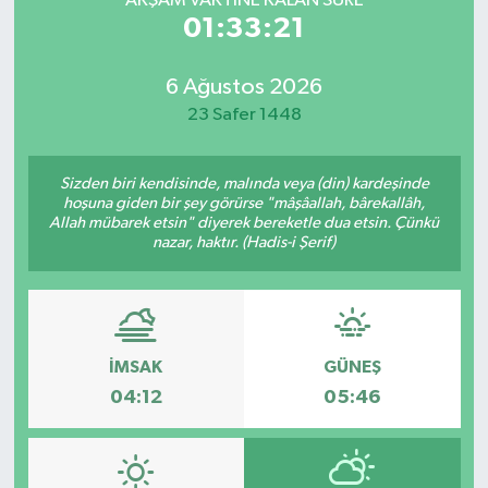
AKŞAM VAKTİNE KALAN SÜRE
01:33:21
6 Ağustos 2026
23 Safer 1448
Sizden biri kendisinde, malında veya (din) kardeşinde
hoşuna giden bir şey görürse "mâşâallah, bârekallâh,
Allah mübarek etsin" diyerek bereketle dua etsin. Çünkü
nazar, haktır. (Hadis-i Şerif)
İMSAK
GÜNEŞ
04:12
05:46