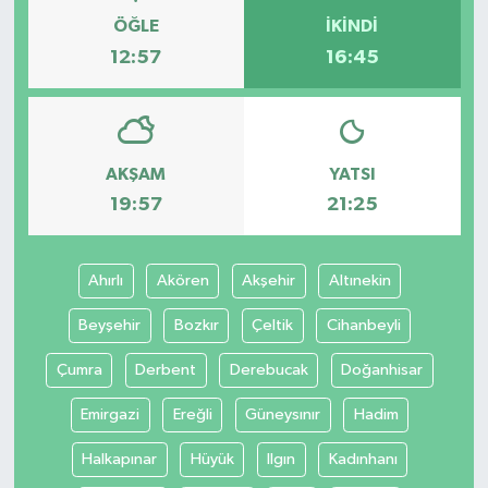
ÖĞLE
İKINDI
12:57
16:45
AKŞAM
YATSI
19:57
21:25
Ahırlı
Akören
Akşehir
Altınekin
Beyşehir
Bozkır
Çeltik
Cihanbeyli
Çumra
Derbent
Derebucak
Doğanhisar
Emirgazi
Ereğli
Güneysınır
Hadim
Halkapınar
Hüyük
Ilgın
Kadınhanı