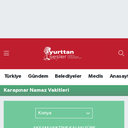
Nöbetçi Eczaneler
Hava Durumu
Namaz Vakitleri
Trafik Durumu
Türkiye
Gündem
Belediyeler
Meclis
Anasay
Süper Lig Puan Durumu ve Fikstür
Karapınar Namaz Vakitleri
Tüm Manşetler
Son Dakika Haberleri
Konya
Haber Arşivi