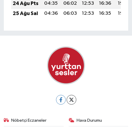
24 Ağu Pts
04:35
06:02
12:53
16:36
19:35
25 Ağu Sal
04:36
06:03
12:53
16:35
19:33
Nöbetçi Eczaneler
Hava Durumu